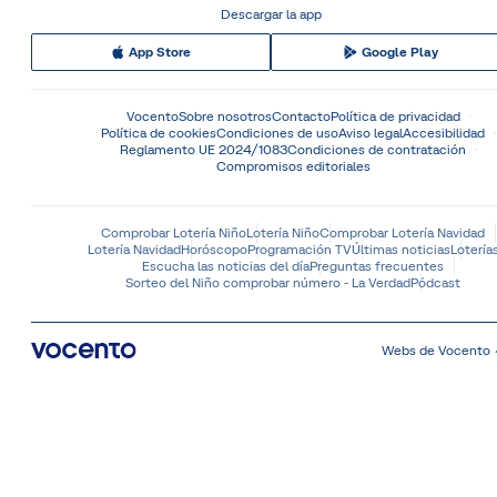
Descargar la app
App Store
Google Play
Vocento
Sobre nosotros
Contacto
Política de privacidad
Política de cookies
Condiciones de uso
Aviso legal
Accesibilidad
Reglamento UE 2024/1083
Condiciones de contratación
Compromisos editoriales
Comprobar Lotería Niño
Lotería Niño
Comprobar Lotería Navidad
Lotería Navidad
Horóscopo
Programación TV
Últimas noticias
Lotería
Escucha las noticias del día
Preguntas frecuentes
Sorteo del Niño comprobar número - La Verdad
Pódcast
Webs de Vocento