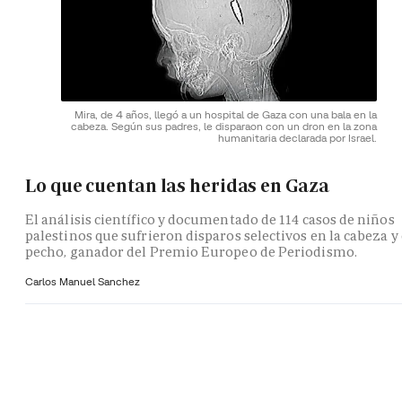
Mira, de 4 años, llegó a un hospital de Gaza con una bala en la
cabeza. Según sus padres, le disparaon con un dron en la zona
humanitaria declarada por Israel.
Lo que cuentan las heridas en Gaza
El análisis científico y documentado de 114 casos de niños
palestinos que sufrieron disparos selectivos en la cabeza y 
pecho, ganador del Premio Europeo de Periodismo.
Carlos Manuel Sanchez