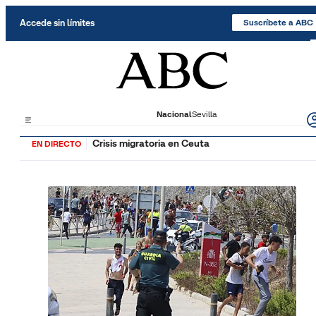
Saltar al contenido
Accede sin límites
Suscríbete a ABC
Nacional
Sevilla
Crisis migratoria en Ceuta
EN DIRECTO