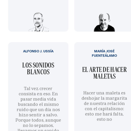
ALFONSO J. USSÍA
MARÍA JOSÉ
FUENTEÁLAMO
LOS SONIDOS
EL ARTE DE HACER
BLANCOS
MALETAS
Tal vez crecer
Hacer una maleta es
consista en eso. En
deshojar la margarita
pasar media vida
de nuestra relación
buscando el mismo
con el capitalismo:
ruido que un día nos
esto me hará falta,
hizo sentir a salvo.
esto no
Porque todos, aunque
no lo sepamos,
llevamos un sonido