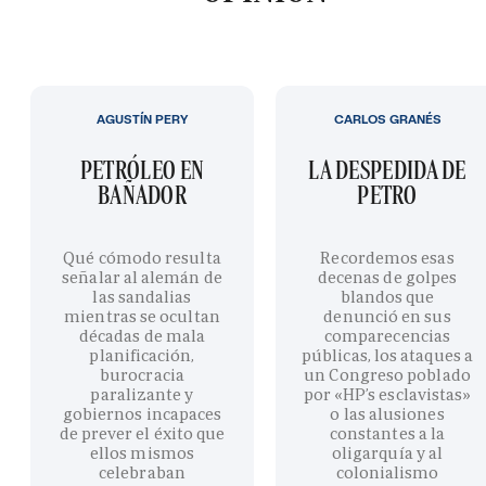
AGUSTÍN PERY
CARLOS GRANÉS
PETRÓLEO EN
LA DESPEDIDA DE
BAÑADOR
PETRO
Qué cómodo resulta
Recordemos esas
señalar al alemán de
decenas de golpes
las sandalias
blandos que
mientras se ocultan
denunció en sus
décadas de mala
comparecencias
planificación,
públicas, los ataques a
burocracia
un Congreso poblado
paralizante y
por «HP’s esclavistas»
gobiernos incapaces
o las alusiones
de prever el éxito que
constantes a la
ellos mismos
oligarquía y al
celebraban
colonialismo