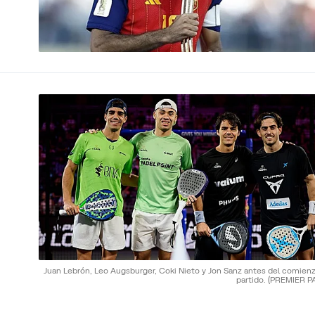
Juan Lebrón, Leo Augsburger, Coki Nieto y Jon Sanz antes del comienz
partido.
(PREMIER P