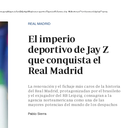
lmera
Nervión
Pádel
Baloncesto
Tenis
Fórmula 1
Motos
Ciclismo
Vela
Caza
REAL MADRID
El imperio
deportivo de Jay Z
que conquista el
Real Madrid
La renovación y el fichaje más caros de la historia
del Real Madrid, protagonizadas por el brasileño
y el exjugador del RB Leipzig, consagran a la
agencia norteamericana como una de las
mayores potencias del mundo de los despachos
Pablo Sierra