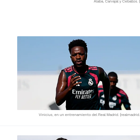
Alaba, Carvajal y Ceballos.
Vinicius, en un entrenamiento del Real Madrid.
(realmadrid