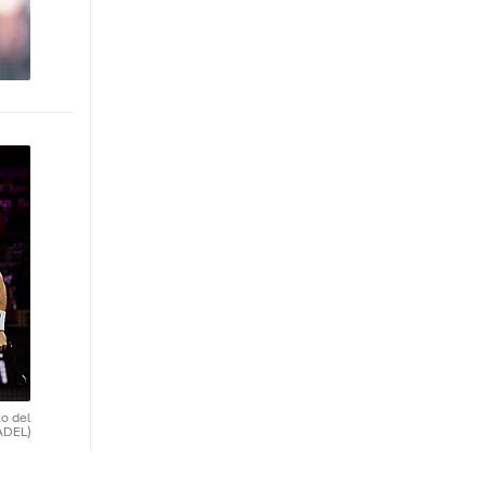
o del
ADEL)