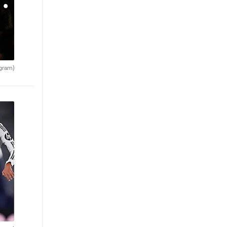
agram)