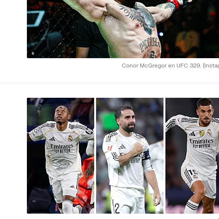
Conor McGregor en UFC 329.
(Inst