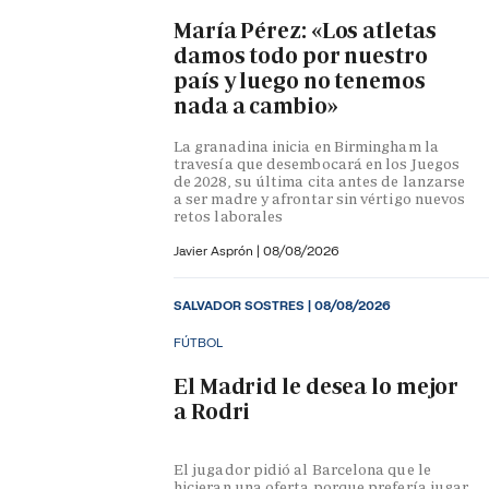
María Pérez: «Los atletas
damos todo por nuestro
país y luego no tenemos
nada a cambio»
La granadina inicia en Birmingham la
travesía que desembocará en los Juegos
de 2028, su última cita antes de lanzarse
a ser madre y afrontar sin vértigo nuevos
retos laborales
Javier Asprón
|
08/08/2026
SALVADOR SOSTRES
|
08/08/2026
FÚTBOL
El Madrid le desea lo mejor
a Rodri
El jugador pidió al Barcelona que le
hicieran una oferta porque prefería jugar