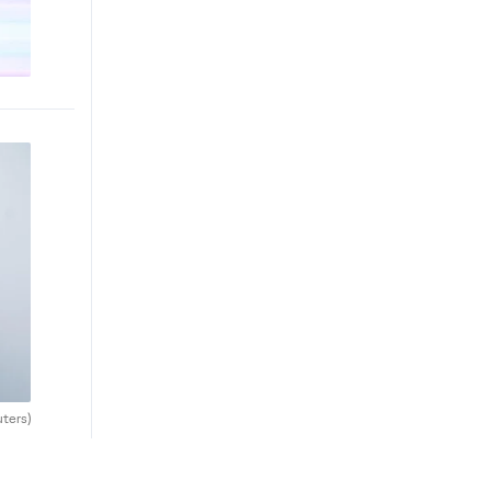
uters)