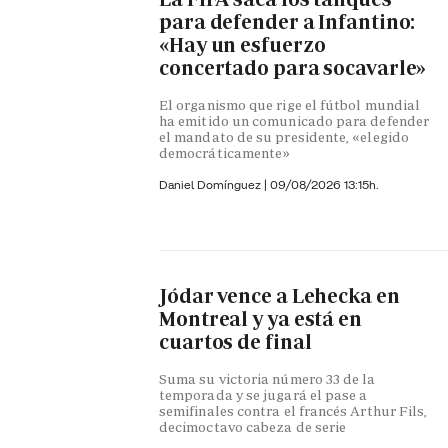
para defender a Infantino:
«Hay un esfuerzo
concertado para socavarle»
El organismo que rige el fútbol mundial
ha emitido un comunicado para defender
el mandato de su presidente, «elegido
democráticamente»
Daniel Domínguez
|
09/08/2026 13:15h.
Jódar vence a Lehecka en
Montreal y ya está en
cuartos de final
Suma su victoria número 33 de la
temporada y se jugará el pase a
semifinales contra el francés Arthur Fils,
decimoctavo cabeza de serie