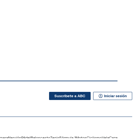
Suscribete a ABC
Iniciar sesión
lmera
Nervión
Pádel
Baloncesto
Tenis
Fórmula 1
Motos
Ciclismo
Vela
Caza