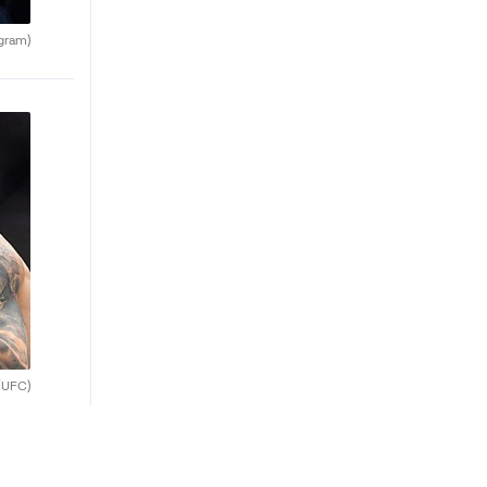
agram)
/UFC)