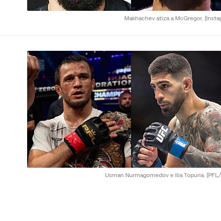
Makhachev atiza a McGregor.
(Inst
Usman Nurmagomedov e Ilia Topuria.
(PFL