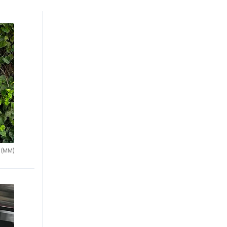
.
(MM)