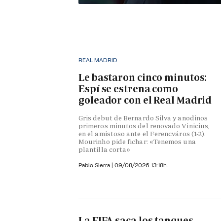
REAL MADRID
Le bastaron cinco minutos:
Espí se estrena como
goleador con el Real Madrid
Gris debut de Bernardo Silva y anodinos
primeros minutos del renovado Vinicius,
en el amistoso ante el Ferencváros (1-2).
Mourinho pide fichar: «Tenemos una
plantilla corta»
Pablo Sierra |
09/08/2026 13:18h.
La FIFA saca los tanques