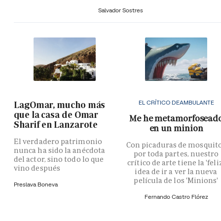
Salvador Sostres
EL CRÍTICO DEAMBULANTE
LagOmar, mucho más
que la casa de Omar
Me he metamorfosead
Sharif en Lanzarote
en un minion
El verdadero patrimonio
Con picaduras de mosquit
nunca ha sido la anécdota
por toda partes, nuestro
del actor, sino todo lo que
crítico de arte tiene la 'feli
vino después
idea de ir a ver la nueva
película de los 'Minions'
Preslava Boneva
Fernando Castro Flórez