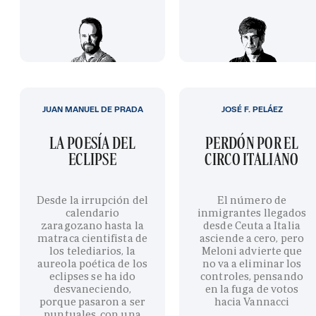
JUAN MANUEL DE PRADA
JOSÉ F. PELÁEZ
LA POESÍA DEL
PERDÓN POR EL
ECLIPSE
CIRCO ITALIANO
Desde la irrupción del
El número de
calendario
inmigrantes llegados
zaragozano hasta la
desde Ceuta a Italia
matraca cientifista de
asciende a cero, pero
los telediarios, la
Meloni advierte que
aureola poética de los
no va a eliminar los
eclipses se ha ido
controles, pensando
desvaneciendo,
en la fuga de votos
porque pasaron a ser
hacia Vannacci
puntuales, con una