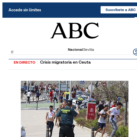
Saltar al contenido
Accede sin límites
Suscríbete a ABC
Nacional
Sevilla
Crisis migratoria en Ceuta
EN DIRECTO