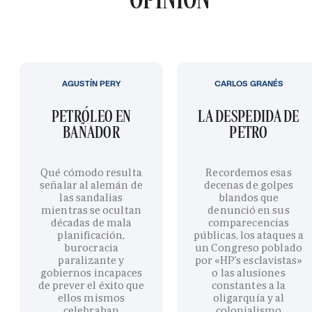
AGUSTÍN PERY
CARLOS GRANÉS
PETRÓLEO EN
LA DESPEDIDA DE
BAÑADOR
PETRO
Qué cómodo resulta
Recordemos esas
señalar al alemán de
decenas de golpes
las sandalias
blandos que
mientras se ocultan
denunció en sus
décadas de mala
comparecencias
planificación,
públicas, los ataques a
burocracia
un Congreso poblado
paralizante y
por «HP’s esclavistas»
gobiernos incapaces
o las alusiones
de prever el éxito que
constantes a la
ellos mismos
oligarquía y al
celebraban
colonialismo