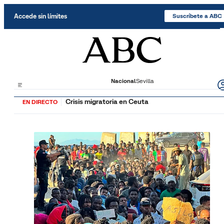
Saltar al contenido
Accede sin límites
Suscríbete a ABC
Nacional
Sevilla
Crisis migratoria en Ceuta
EN DIRECTO