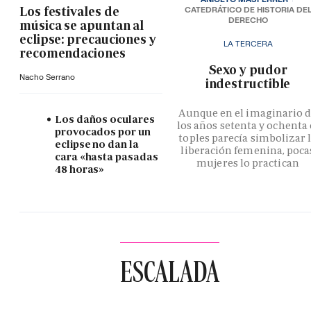
Los festivales de
CATEDRÁTICO DE HISTORIA DE
DERECHO
música se apuntan al
eclipse: precauciones y
LA TERCERA
recomendaciones
­Sexo y pudor
Nacho Serrano
indestructible
Aunque en el imaginario 
Los daños oculares
los años setenta y ochenta 
provocados por un
toples parecía simbolizar 
eclipse no dan la
liberación femenina, poca
cara «hasta pasadas
mujeres lo practican
48 horas»
ESCALADA