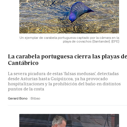
Un ejemplar de carabela portuguesa captado por la cámara en la
playa de covachos (Santander).
(EFE)
La carabela portuguesa cierra las playas de
Cantábrico
La severa picadura de estas 'falsas medusas', detectadas
desde Asturias hasta Guipúzcoa, ya ha provocado
hospitalizaciones y la prohibición del baño en distintos
puntos de la costa
Gerard Bono
Bilbao