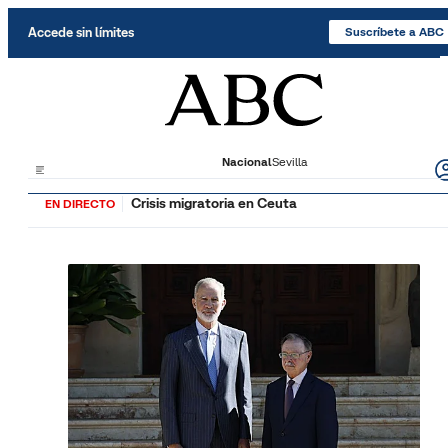
Saltar al contenido
Accede sin límites
Suscríbete a ABC
Nacional
Sevilla
Crisis migratoria en Ceuta
EN DIRECTO