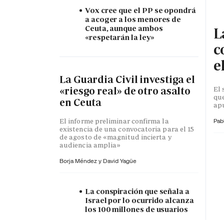
Vox cree que el PP se opondrá
a acoger a los menores de
Ceuta, aunque ambos
L
«respetarán la ley»
c
e
La Guardia Civil investiga el
El 
«riesgo real» de otro asalto
que
en Ceuta
apu
El informe preliminar confirma la
Pab
existencia de una convocatoria para el 15
de agosto de «magnitud incierta y
audiencia amplia»
Borja Méndez y
David Yagüe
La conspiración que señala a
Israel por lo ocurrido alcanza
los 100 millones de usuarios