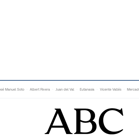
osé Manuel Soto
Albert Rivera
Juan del Val
Eutanasia
Vicente Vallés
Mercad
Adrián Quevedo
Ganaderos
Matteo Grandi