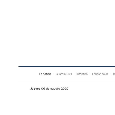
Saltar al contenido
Es noticia
Guardia Civil
Infantino
Eclipse solar
J
Jueves
06 de agosto 2026