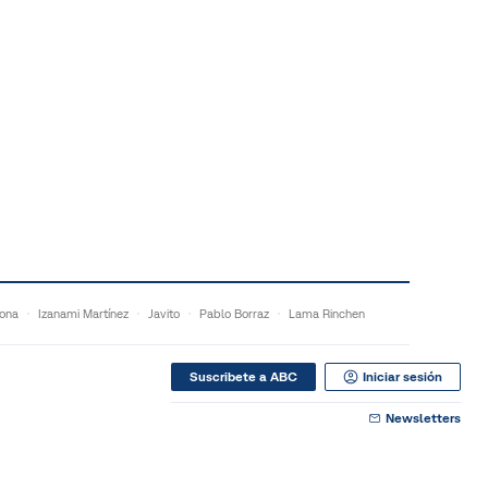
ona
Izanami Martínez
Javito
Pablo Borraz
Lama Rinchen
Suscribete a ABC
Iniciar sesión
Newsletters