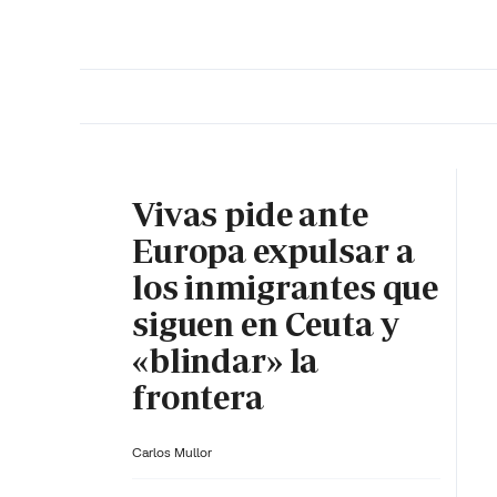
PORTADA
OPINIÓN
ESPAÑA
MADRID
INTE
Vivas pide ante
Europa expulsar a
los inmigrantes que
siguen en Ceuta y
«blindar» la
frontera
Carlos Mullor