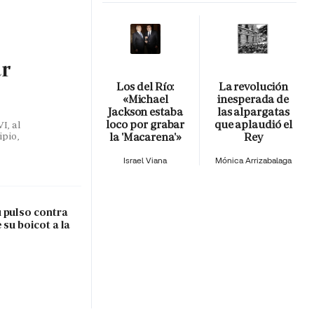
ar
Los del Río:
La revolución
«Michael
inesperada de
Jackson estaba
las alpargatas
loco por grabar
que aplaudió el
I, al
la 'Macarena'»
Rey
ipio,
Israel Viana
Mónica Arrizabalaga
 pulso contra
 su boicot a la