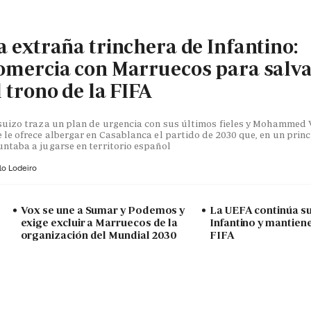
a extraña trinchera de Infantino:
omercia con Marruecos para salv
l trono de la FIFA
suizo traza un plan de urgencia con sus últimos fieles y Mohammed V
 le ofrece albergar en Casablanca el partido de 2030 que, en un princ
ntaba a jugarse en territorio español
lo Lodeiro
Vox se une a Sumar y Podemos y
La UEFA continúa su
exige excluir a Marruecos de la
Infantino y mantiene
organización del Mundial 2030
FIFA