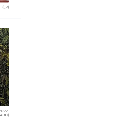
(EP)
2022.
(ABC)