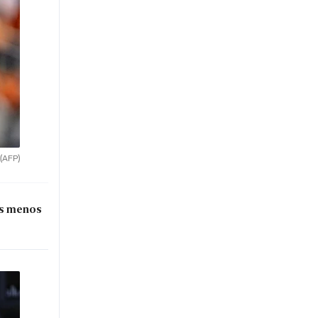
(AFP)
es menos