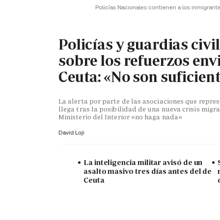
Policías Nacionales contienen a los inmigrant
Policías y guardias civi
sobre los refuerzos env
Ceuta: «No son suficien
La alerta por parte de las asociaciones que repr
llega tras la posibilidad de una nueva crisis migra
Ministerio del Interior «no haga nada»
David Loji
La inteligencia militar avisó de un
asalto masivo tres días antes del de
Ceuta