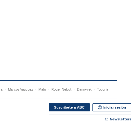
da
Marcos Vázquez
Malú
Roger Nebot
Dannyvel
Topuria
Suscribete a ABC
Iniciar sesión
Newsletters