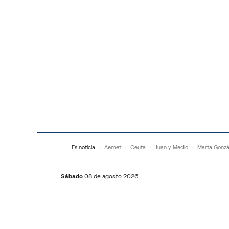
Saltar al contenido
Es noticia
Aemet
Ceuta
Juan y Medio
Marta Gonzá
Sábado
08 de agosto 2026