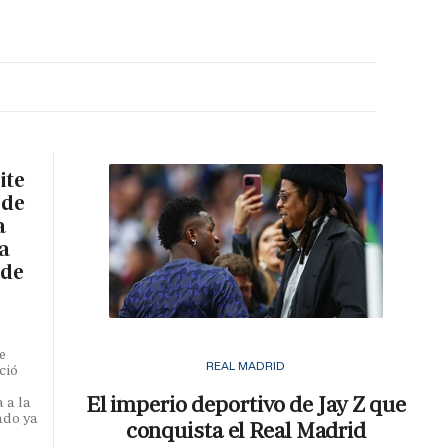
MA HORA
ite
 de
a
a
 de
e
REAL MADRID
ció
El imperio deportivo de Jay Z que
 a la
ado ya
conquista el Real Madrid