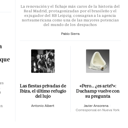
La renovación y el fichaje más caros de la historia del
Real Madrid, protagonizadas por el brasileño y el
exjugador del RB Leipzig, consagran a la agencia
norteamericana como una de las mayores potencias
del mundo de los despachos
Pablo Sierra
a
 que
es
Las fiestas privadas de
«Pero… ¿es arte?»:
n
Ibiza, el último refugio
Duchamp vuelve con
n
del lujo
su pregunta
o
en
Antonio Albert
Javier Ansorena
Corresponsal en Nueva York