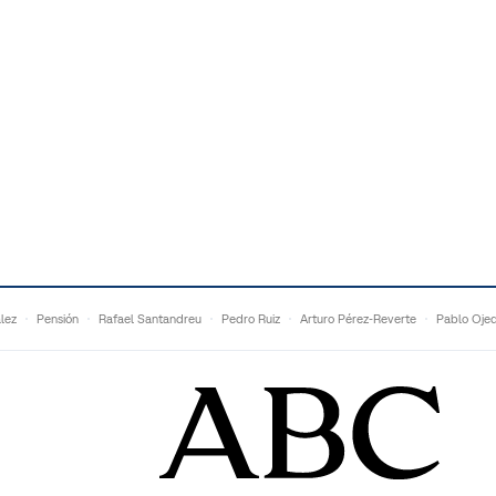
lez
Pensión
Rafael Santandreu
Pedro Ruiz
Arturo Pérez-Reverte
Pablo Oje