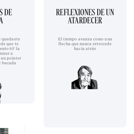
S DE
REFLEXIONES DE UN
A
ATARDECER
te quedaste
El tiempo avanza como una
sde que te
flecha que nunca retrocede
iento 6F la
hacia atrás
mirar a
 un pointer
z becada