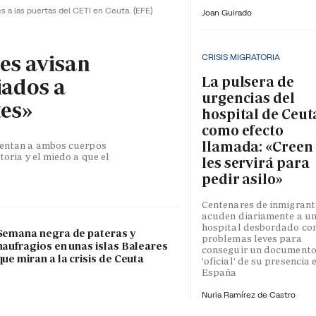
es a las puertas del CETI en Ceuta.
(EFE)
Joan Guirado
les avisan
CRISIS MIGRATORIA
La pulsera de
iados a
urgencias del
tes»
hospital de Ceut
como efecto
llamada: «Creen
esentan a ambos cuerpos
toria y el miedo a que el
les servirá para
pedir asilo»
Centenares de inmigrant
acuden diariamente a u
hospital desbordado co
Semana negra de pateras y
problemas leves para
naufragios en unas islas Baleares
conseguir un document
que miran a la crisis de Ceuta
'oficial' de su presencia 
España
Nuria Ramírez de Castro