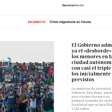
Nacional
Sevilla
Crisis migratoria en Ceuta
EN DIRECTO
RNACIONAL
ECONOMÍA
DEPORTES
SOCIEDAD
CULTURA
GENTE
PLAY
HISTORIA
ÚLTI
El Gobierno adm
ya el «desborde»
los menores en l
ciudad autónom
con casi el triple
los inicialmente
previstos
La ministra de Juventud 
Infancia, Sira Rego, anun
este viernes durante su
primera jornada de visita
localidad que se han fili
1.342 niños