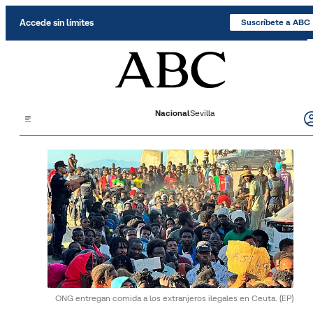
Saltar al contenido
Accede sin límites
Suscríbete a ABC
Nacional
Sevilla
ONG entregan comida a los extranjeros ilegales en Ceuta.
(EP)