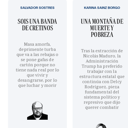
SALVADOR SOSTRES
KARINA SAINZ BORGO
SOIS UNA BANDA
UNA MONTAÑA DE
DE CRETINOS
MUERTE Y
POBREZA
Masa amorfa,
deprimente turba
Tras la extracción de
que va a las rebajas o
Nicolás Maduro, la
se pone gafas de
Administración
cartón porque no
Trump ha preferido
tiene nada real por lo
trabajar con la
que vivir y
estructura estatal que
desangrarse, por lo
continúa con Delcy
que luchar y morir
Rodríguez, pieza
fundamental del
sistema político y
represivo que dijo
querer combatir