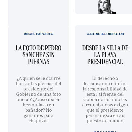
ÁNGEL EXPÓSITO
CARTAS AL DIRECTOR
LA FOTO DE PEDRO
DESDE LA SILLA DE
SÁNCHEZ SIN
LA PLAYA
PIERNAS
PRESIDENCIAL
¿A quién se le ocurre
El derecho a
borrar las piernas del
descansar no elimina
presidente del
la responsabilidad de
Gobierno de una foto
estar al frente del
oficial? ¿Acaso iba en
Gobierno cuando las
bermudas o en
circunstancias exigen
bañador? No
que el presidente
ganamos para
permanezca en su
chapuzas
puesto de mando