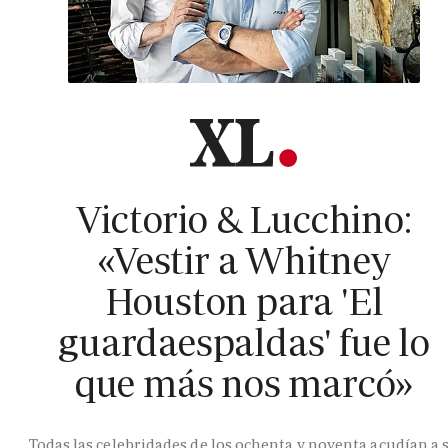
Victorio & Lucchino:
«Vestir a Whitney
Houston para 'El
guardaespaldas' fue lo
que más nos marcó»
Todas las celebridades de los ochenta y noventa acudían a 