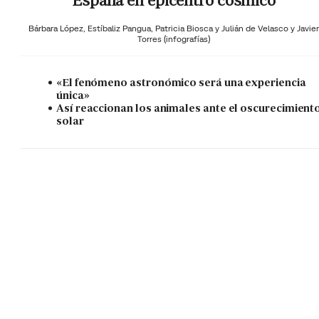
España en epicentro cósmico
Bárbara López,
Estíbaliz Pangua,
Patricia Biosca y
Julián de Velasco y Javier
Torres (infografías)
«El fenómeno astronómico será una experiencia
única»
Así reaccionan los animales ante el oscurecimient
solar