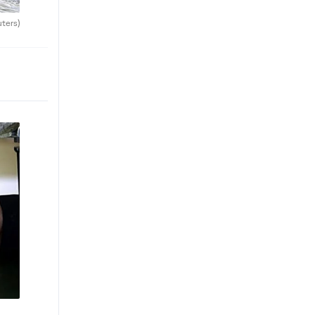
uters)