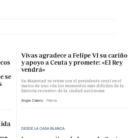
MA HORA
Vivas agradece a Felipe VI su cariño
ecos
y apoyo a Ceuta y promete: «El Rey
vendrá»
e se
Su Majestad se reúne con el presidente ceutí en el
s
marco de uno «de los momentos más difíciles de la
historia reciente» de la ciudad autónoma
Angie Calero
Palma
tida
DESDE LA CASA BLANCA
rar