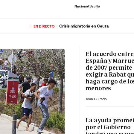
Nacional
Sevilla
Crisis migratoria en Ceuta
EN DIRECTO
RNACIONAL
ECONOMÍA
DEPORTES
SOCIEDAD
CULTURA
GENTE
PLAY
HISTORIA
ÚLTI
El acuerdo entre
España y Marru
de 2007 permite
exigir a Rabat qu
haga cargo de lo
menores
Joan Guirado
La ayuda prome
por el Gobierno
tendrá que espe