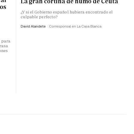
La gran cortina de humo de Ceuta
ros
¿Y si el Gobierno español hubiera encontrado el
culpable perfecto?
David Alandete
Corresponsal en La Casa Blanca
o para
trasa
lones