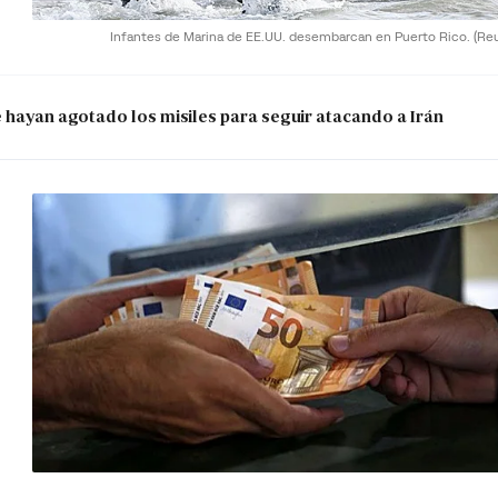
Infantes de Marina de EE.UU. desembarcan en Puerto Rico.
(Re
e hayan agotado los misiles para seguir atacando a Irán