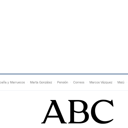
paña y Marruecos
Marta González
Pensión
Correos
Marcos Vázquez
Malú