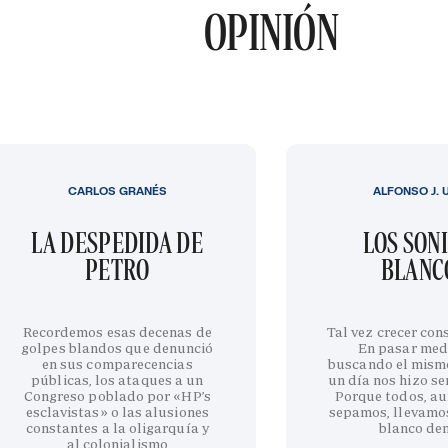
OPINIÓN
CARLOS GRANÉS
ALFONSO J. 
LA DESPEDIDA DE
LOS SON
PETRO
BLANC
Recordemos esas decenas de
Tal vez crecer cons
golpes blandos que denunció
En pasar med
en sus comparecencias
buscando el mism
públicas, los ataques a un
un día nos hizo sen
Congreso poblado por «HP’s
Porque todos, au
esclavistas» o las alusiones
sepamos, llevamo
constantes a la oligarquía y
blanco de
al colonialismo