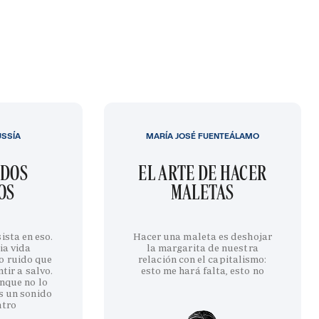
USSÍA
MARÍA JOSÉ FUENTEÁLAMO
IDOS
EL ARTE DE HACER
OS
MALETAS
ista en eso.
Hacer una maleta es deshojar
ia vida
la margarita de nuestra
o ruido que
relación con el capitalismo:
tir a salvo.
esto me hará falta, esto no
nque no lo
s un sonido
ntro