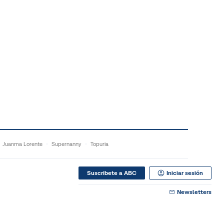
Juanma Lorente
Supernanny
Topuria
Suscribete a ABC
Iniciar sesión
Newsletters