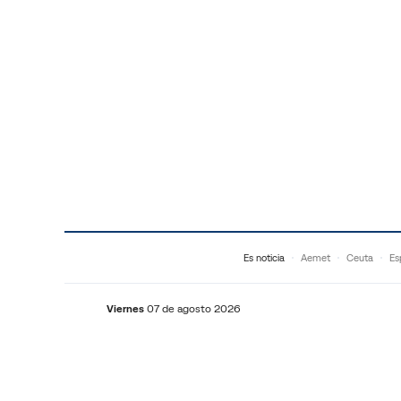
Saltar al contenido
Es noticia
Aemet
Ceuta
Es
Viernes
07 de agosto 2026