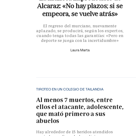
Alcaraz: «No hay plazos; si se
empeora, se vuelve atrás»
El regreso del murciano, nuevamente
aplazado, se producirá, según los expertos,
cuando tenga todas las garantías: «Pero en
deporte se juega con la incertidumbre»
Laura Marta
TIROTEO EN UN COLEGIO DE TAILANDIA
Al menos 7 muertos, entre
ellos el atacante, adolescente,
que mató primero a sus
abuelos
Hay alrededor de 15 heridos atendidos