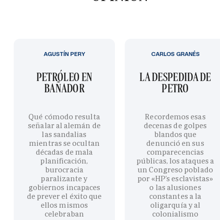
AGUSTÍN PERY
CARLOS GRANÉS
PETRÓLEO EN
LA DESPEDIDA DE
BAÑADOR
PETRO
Qué cómodo resulta
Recordemos esas
señalar al alemán de
decenas de golpes
las sandalias
blandos que
mientras se ocultan
denunció en sus
décadas de mala
comparecencias
planificación,
públicas, los ataques a
burocracia
un Congreso poblado
paralizante y
por «HP’s esclavistas»
gobiernos incapaces
o las alusiones
de prever el éxito que
constantes a la
ellos mismos
oligarquía y al
celebraban
colonialismo