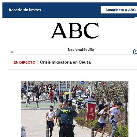
Saltar al contenido
Accede sin límites
Suscríbete a ABC
Nacional
Sevilla
Crisis migratoria en Ceuta
EN DIRECTO