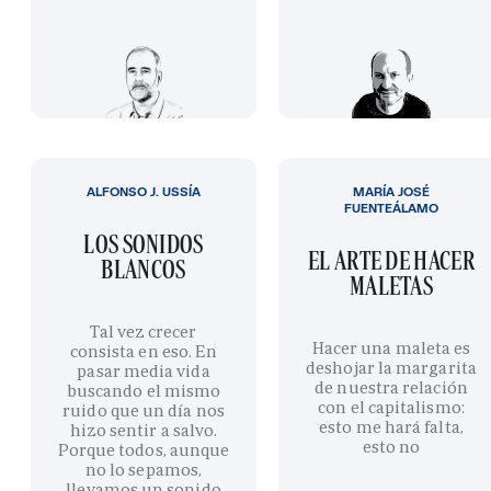
ALFONSO J. USSÍA
MARÍA JOSÉ
FUENTEÁLAMO
LOS SONIDOS
EL ARTE DE HACER
BLANCOS
MALETAS
Tal vez crecer
Hacer una maleta es
consista en eso. En
deshojar la margarita
pasar media vida
de nuestra relación
buscando el mismo
con el capitalismo:
ruido que un día nos
esto me hará falta,
hizo sentir a salvo.
esto no
Porque todos, aunque
no lo sepamos,
llevamos un sonido