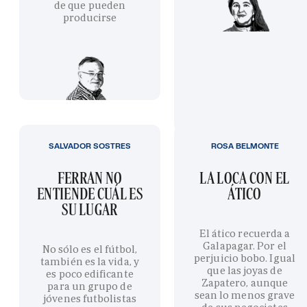
de que pueden
producirse
SALVADOR SOSTRES
ROSA BELMONTE
FERRAN NO
LA LOCA CON EL
ENTIENDE CUÁL ES
ÁTICO
SU LUGAR
El ático recuerda a
Galapagar. Por el
No sólo es el fútbol,
perjuicio bobo. Igual
también es la vida, y
que las joyas de
es poco edificante
Zapatero, aunque
para un grupo de
sean lo menos grave
jóvenes futbolistas