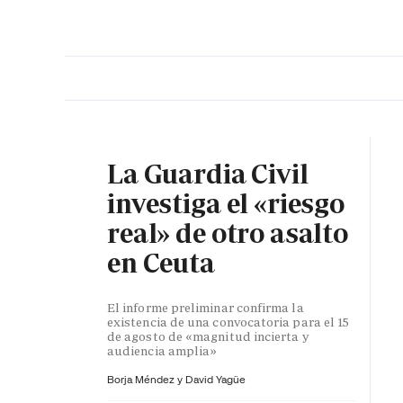
PORTADA
OPINIÓN
ESPAÑA
MADRID
INTE
La Guardia Civil
investiga el «riesgo
real» de otro asalto
en Ceuta
El informe preliminar confirma la
existencia de una convocatoria para el 15
de agosto de «magnitud incierta y
audiencia amplia»
Borja Méndez y
David Yagüe