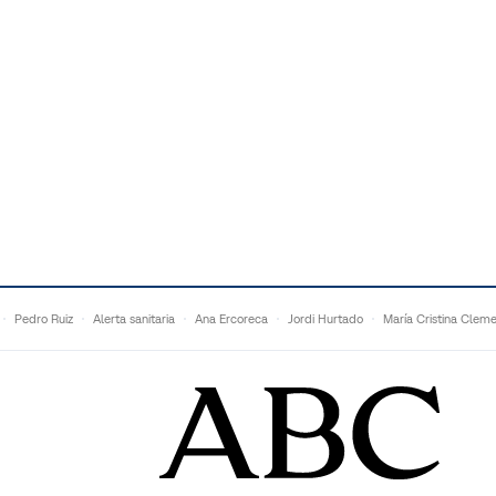
Pedro Ruiz
Alerta sanitaria
Ana Ercoreca
Jordi Hurtado
María Cristina Clem
Mariana Zapién
Dan Buettner