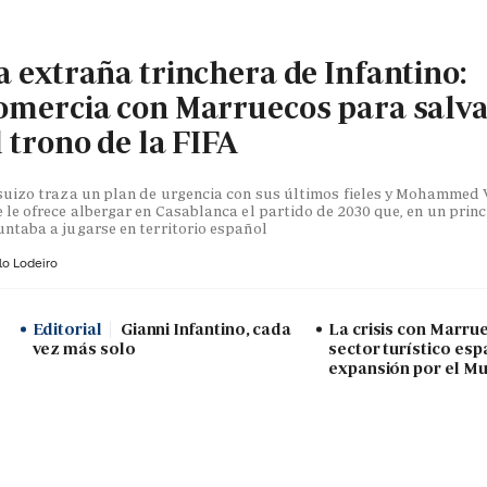
a extraña trinchera de Infantino:
omercia con Marruecos para salv
l trono de la FIFA
suizo traza un plan de urgencia con sus últimos fieles y Mohammed V
 le ofrece albergar en Casablanca el partido de 2030 que, en un princ
ntaba a jugarse en territorio español
lo Lodeiro
Editorial
Gianni Infantino, cada
La crisis con Marru
vez más solo
sector turístico esp
expansión por el Mu