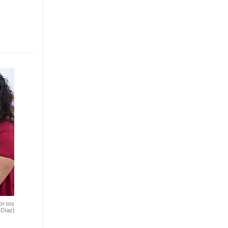
or los
 Díaz)