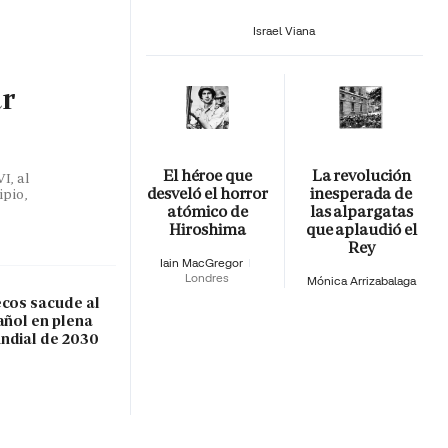
Israel Viana
ar
El héroe que
La revolución
I, al
desveló el horror
inesperada de
ipio,
atómico de
las alpargatas
Hiroshima
que aplaudió el
Rey
Iain MacGregor
Londres
Mónica Arrizabalaga
ecos sacude al
añol en plena
ndial de 2030