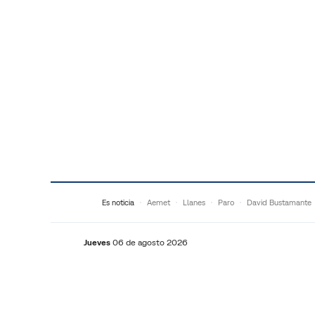
Saltar al contenido
Es noticia
Aemet
Llanes
Paro
David Bustamante
Jueves
06 de agosto 2026