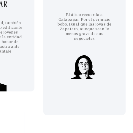
GAR
El ático recuerda a
Galapagar. Por el perjuicio
ol, también
bobo. Igual que las joyas de
co edificante
Zapatero, aunque sean lo
e jóvenes
menos grave de sus
e la entidad
negocietes
l honor de
astra ante
antaje