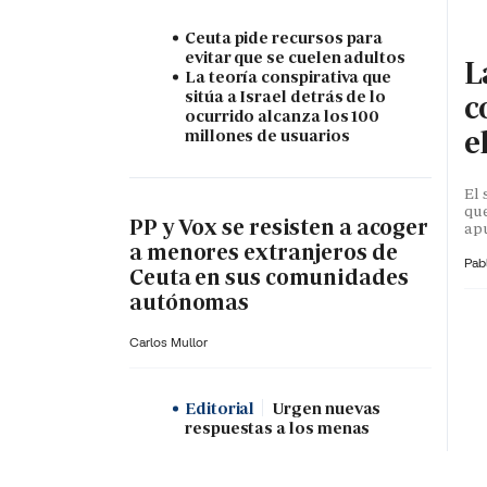
Ceuta pide recursos para
evitar que se cuelen adultos
L
La teoría conspirativa que
sitúa a Israel detrás de lo
c
ocurrido alcanza los 100
e
millones de usuarios
El 
que
PP y Vox se resisten a acoger
apu
a menores extranjeros de
Pab
Ceuta en sus comunidades
autónomas
Carlos Mullor
Editorial
Urgen nuevas
respuestas a los menas