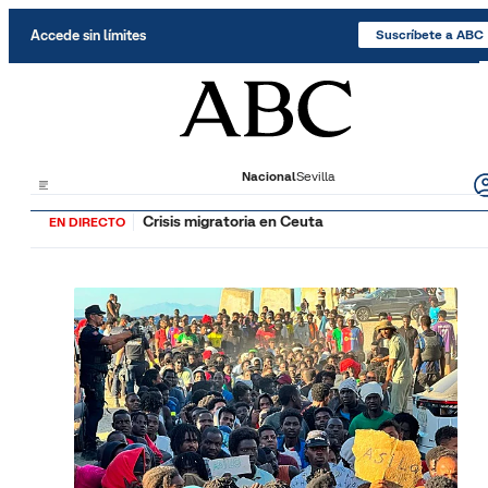
Saltar al contenido
Accede sin límites
Suscríbete a ABC
Nacional
Sevilla
Crisis migratoria en Ceuta
EN DIRECTO