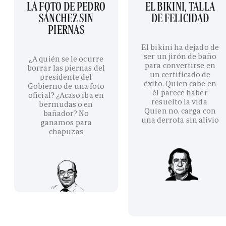
LA FOTO DE PEDRO
EL BIKINI, TALLA
SÁNCHEZ SIN
DE FELICIDAD
PIERNAS
El bikini ha dejado de
ser un jirón de baño
¿A quién se le ocurre
para convertirse en
borrar las piernas del
un certificado de
presidente del
éxito. Quien cabe en
Gobierno de una foto
él parece haber
oficial? ¿Acaso iba en
resuelto la vida.
bermudas o en
Quien no, carga con
bañador? No
una derrota sin alivio
ganamos para
chapuzas