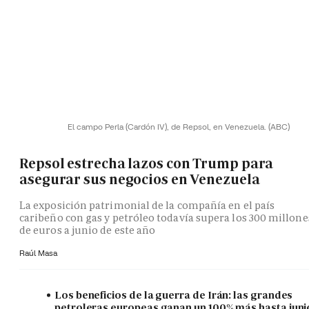
El campo Perla (Cardón IV), de Repsol, en Venezuela.
(ABC)
Repsol estrecha lazos con Trump para
asegurar sus negocios en Venezuela
La exposición patrimonial de la compañía en el país
caribeño con gas y petróleo todavía supera los 300 millone
de euros a junio de este año
Raúl Masa
Los beneficios de la guerra de Irán: las grandes
petroleras europeas ganan un 100% más hasta juni