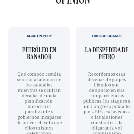
AGUSTÍN PERY
CARLOS GRANÉS
PETRÓLEO EN
LA DESPEDIDA DE
BAÑADOR
PETRO
Qué cómodo resulta
Recordemos esas
señalar al alemán de
decenas de golpes
las sandalias
blandos que
mientras se ocultan
denunció en sus
décadas de mala
comparecencias
planificación,
públicas, los ataques a
burocracia
un Congreso poblado
paralizante y
por «HP’s esclavistas»
gobiernos incapaces
o las alusiones
de prever el éxito que
constantes a la
ellos mismos
oligarquía y al
celebraban
colonialismo