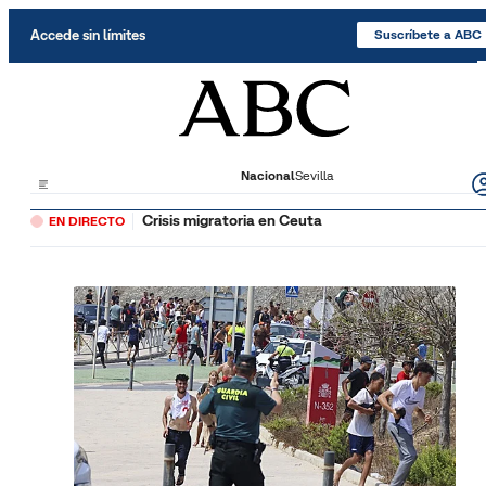
Saltar al contenido
Accede sin límites
Suscríbete a ABC
Nacional
Sevilla
Crisis migratoria en Ceuta
EN DIRECTO