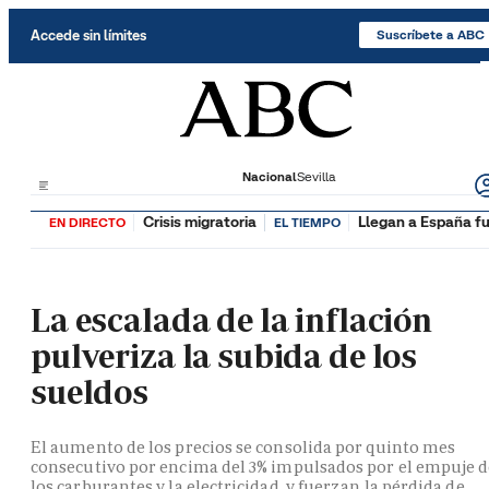
Saltar al contenido
Accede sin límites
Suscríbete a ABC
Nacional
Sevilla
Crisis migratoria
Llegan a España fu
EN DIRECTO
EL TIEMPO
La escalada de la inflación
pulveriza la subida de los
sueldos
El aumento de los precios se consolida por quinto mes
consecutivo por encima del 3% impulsados por el empuje 
los carburantes y la electricidad, y fuerzan la pérdida de