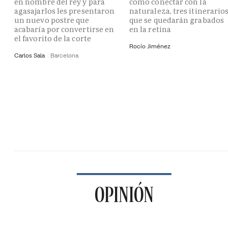
en nombre del rey y para
como conectar con la
agasajarlos les presentaron
naturaleza, tres itinerario
un nuevo postre que
que se quedarán grabados
acabaría por convertirse en
en la retina
el favorito de la corte
Rocío Jiménez
Carlos Sala
Barcelona
OPINIÓN