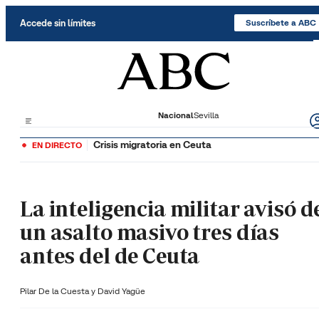
Saltar al contenido
Accede sin límites
Suscríbete a ABC
Nacional
Sevilla
Crisis migratoria en Ceuta
EN DIRECTO
La inteligencia militar avisó d
un asalto masivo tres días
antes del de Ceuta
Pilar De la Cuesta y
David Yagüe