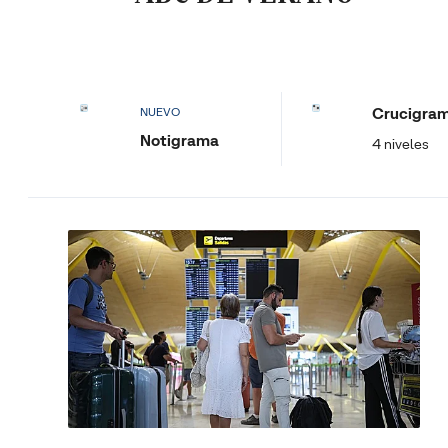
Crucigra
NUEVO
Notigrama
4 niveles