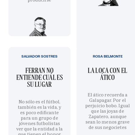
SALVADOR SOSTRES
ROSA BELMONTE
FERRAN NO
LA LOCA CON EL
ENTIENDE CUÁL ES
ÁTICO
SU LUGAR
El ático recuerda a
Galapagar. Por el
No sólo es el fútbol,
perjuicio bobo. Igual
también es la vida, y
que las joyas de
es poco edificante
Zapatero, aunque
para un grupo de
sean lo menos grave
jóvenes futbolistas
de sus negocietes
ver que la entidad a la
que tienen el honor