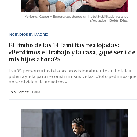
Yorlene, Gabor y Esperanza, desde un hotel habilitado para los
afectados.
(Belén Díaz)
INCENDIOS EN MADRID
El limbo de las 14 familias realojadas:
«Perdimos el trabajo y la casa, ¿qué será de
mis hijos ahora?»
Las 35 personas instaladas provisionalmente en hoteles
piden ayuda para reconstruir sus vidas: «Sólo pedimos que
no se olviden de nosotros»
Enia Gómez
Parla