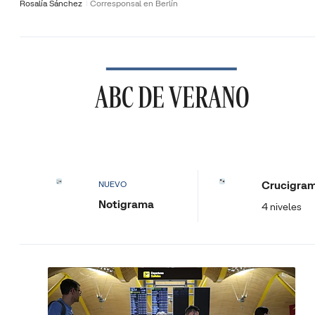
Rosalía Sánchez
Corresponsal en Berlín
ABC DE VERANO
Crucigra
NUEVO
Notigrama
4 niveles