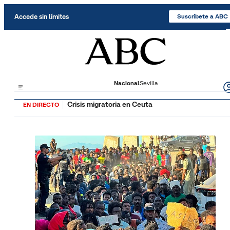
Saltar al contenido
Accede sin límites
Suscríbete a ABC
Nacional
Sevilla
Crisis migratoria en Ceuta
EN DIRECTO