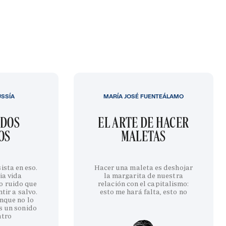
USSÍA
MARÍA JOSÉ FUENTEÁLAMO
IDOS
EL ARTE DE HACER
OS
MALETAS
ista en eso.
Hacer una maleta es deshojar
ia vida
la margarita de nuestra
o ruido que
relación con el capitalismo:
tir a salvo.
esto me hará falta, esto no
nque no lo
s un sonido
ntro