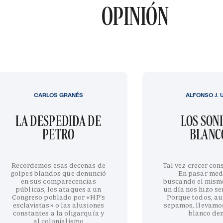
OPINIÓN
CARLOS GRANÉS
ALFONSO J. 
LA DESPEDIDA DE
LOS SON
PETRO
BLANC
Recordemos esas decenas de
Tal vez crecer cons
golpes blandos que denunció
En pasar med
en sus comparecencias
buscando el mism
públicas, los ataques a un
un día nos hizo sen
Congreso poblado por «HP’s
Porque todos, au
esclavistas» o las alusiones
sepamos, llevamo
constantes a la oligarquía y
blanco de
al colonialismo