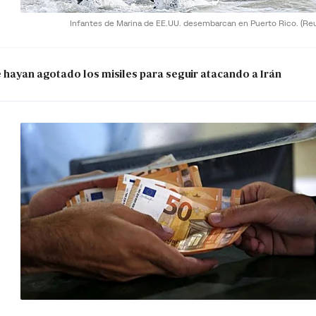
Infantes de Marina de EE.UU. desembarcan en Puerto Rico.
(Re
e hayan agotado los misiles para seguir atacando a Irán