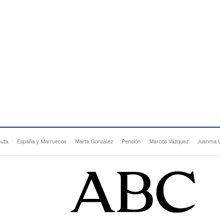
uta
España y Marruecos
Marta González
Pensión
Marcos Vázquez
Juanma L