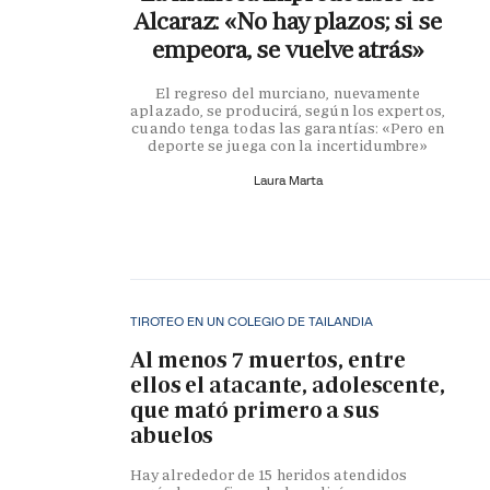
Alcaraz: «No hay plazos; si se
empeora, se vuelve atrás»
El regreso del murciano, nuevamente
aplazado, se producirá, según los expertos,
cuando tenga todas las garantías: «Pero en
deporte se juega con la incertidumbre»
Laura Marta
TIROTEO EN UN COLEGIO DE TAILANDIA
Al menos 7 muertos, entre
ellos el atacante, adolescente,
que mató primero a sus
abuelos
Hay alrededor de 15 heridos atendidos