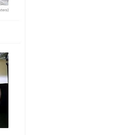
uters)