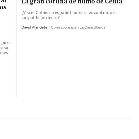
La gran cortina de humo de Ceuta
ros
¿Y si el Gobierno español hubiera encontrado el
culpable perfecto?
David Alandete
Corresponsal en La Casa Blanca
o para
trasa
lones