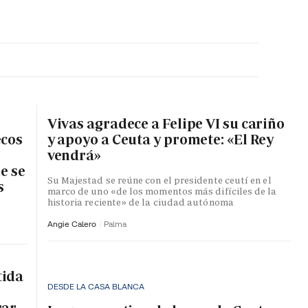
MA HORA
Vivas agradece a Felipe VI su cariño
ecos
y apoyo a Ceuta y promete: «El Rey
vendrá»
e se
Su Majestad se reúne con el presidente ceutí en el
s
marco de uno «de los momentos más difíciles de la
historia reciente» de la ciudad autónoma
Angie Calero
Palma
tida
DESDE LA CASA BLANCA
rar