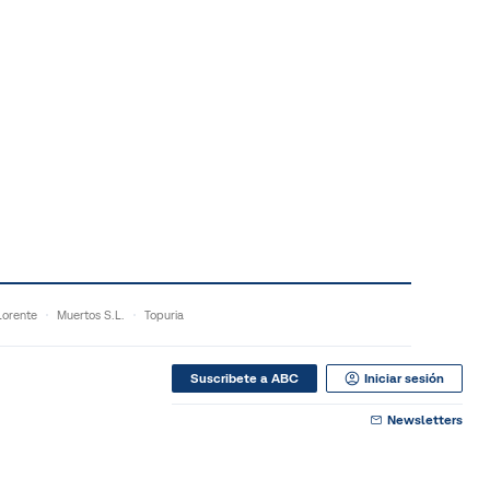
orente
Muertos S.L.
Topuria
Suscribete a ABC
Iniciar sesión
Newsletters