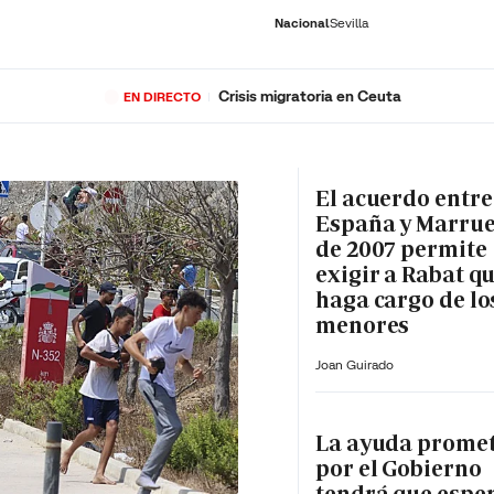
Nacional
Sevilla
Crisis migratoria en Ceuta
EN DIRECTO
RNACIONAL
ECONOMÍA
DEPORTES
SOCIEDAD
CULTURA
GENTE
PLAY
HISTORIA
ÚLTI
El acuerdo entre
España y Marru
de 2007 permite
exigir a Rabat qu
haga cargo de lo
menores
Joan Guirado
La ayuda prome
por el Gobierno
tendrá que espe