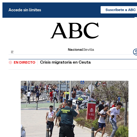
Saltar al contenido
Accede sin límites
Suscríbete a ABC
Nacional
Sevilla
Crisis migratoria en Ceuta
EN DIRECTO