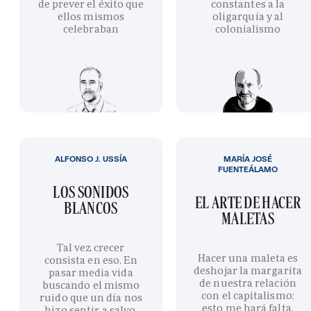
de prever el éxito que
constantes a la
ellos mismos
oligarquía y al
celebraban
colonialismo
ALFONSO J. USSÍA
MARÍA JOSÉ
FUENTEÁLAMO
LOS SONIDOS
EL ARTE DE HACER
BLANCOS
MALETAS
Tal vez crecer
Hacer una maleta es
consista en eso. En
deshojar la margarita
pasar media vida
de nuestra relación
buscando el mismo
con el capitalismo:
ruido que un día nos
esto me hará falta,
hizo sentir a salvo.