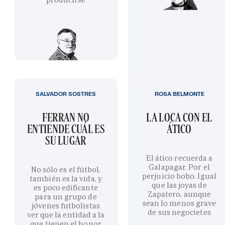
SALVADOR SOSTRES
ROSA BELMONTE
FERRAN NO
LA LOCA CON EL
ENTIENDE CUÁL ES
ÁTICO
SU LUGAR
El ático recuerda a
Galapagar. Por el
No sólo es el fútbol,
perjuicio bobo. Igual
también es la vida, y
que las joyas de
es poco edificante
Zapatero, aunque
para un grupo de
sean lo menos grave
jóvenes futbolistas
de sus negocietes
ver que la entidad a la
que tienen el honor