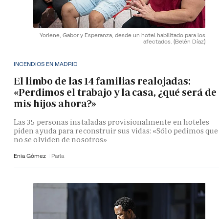
Yorlene, Gabor y Esperanza, desde un hotel habilitado para los
afectados.
(Belén Díaz)
INCENDIOS EN MADRID
El limbo de las 14 familias realojadas:
«Perdimos el trabajo y la casa, ¿qué será de
mis hijos ahora?»
Las 35 personas instaladas provisionalmente en hoteles
piden ayuda para reconstruir sus vidas: «Sólo pedimos que
no se olviden de nosotros»
Enia Gómez
Parla