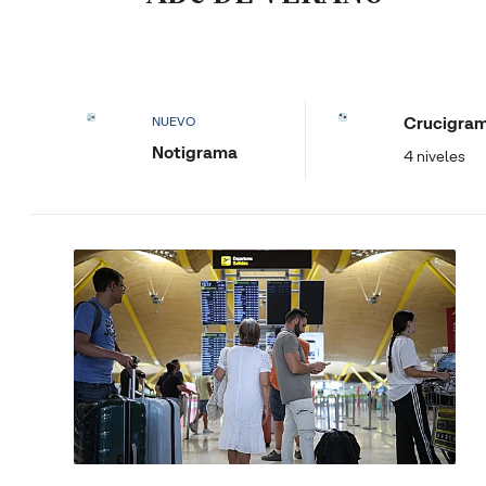
Crucigra
NUEVO
Notigrama
4 niveles