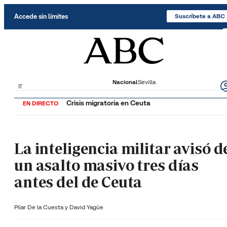
Saltar al contenido
Accede sin límites
Suscríbete a ABC
Nacional
Sevilla
Crisis migratoria en Ceuta
EN DIRECTO
La inteligencia militar avisó d
un asalto masivo tres días
antes del de Ceuta
Pilar De la Cuesta y
David Yagüe