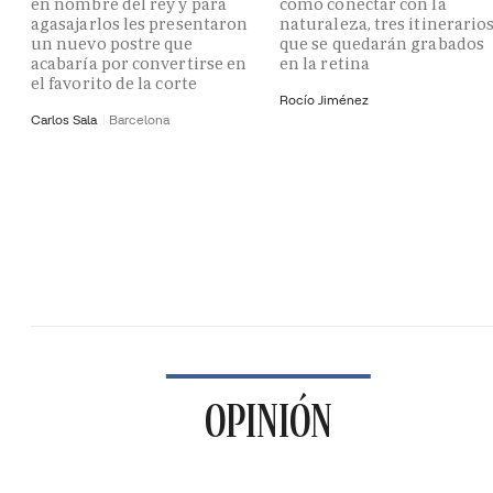
en nombre del rey y para
como conectar con la
agasajarlos les presentaron
naturaleza, tres itinerario
un nuevo postre que
que se quedarán grabados
acabaría por convertirse en
en la retina
el favorito de la corte
Rocío Jiménez
Carlos Sala
Barcelona
OPINIÓN