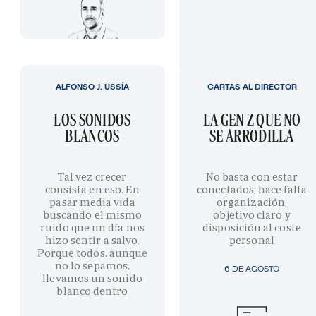
ALFONSO J. USSÍA
CARTAS AL DIRECTOR
LOS SONIDOS
LA GEN Z QUE NO
BLANCOS
SE ARRODILLA
Tal vez crecer
No basta con estar
consista en eso. En
conectados; hace falta
pasar media vida
organización,
buscando el mismo
objetivo claro y
ruido que un día nos
disposición al coste
hizo sentir a salvo.
personal
Porque todos, aunque
no lo sepamos,
6 DE AGOSTO
llevamos un sonido
blanco dentro