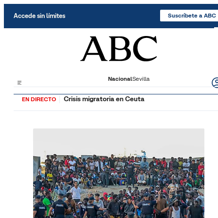
Saltar al contenido
Accede sin límites
Suscríbete a ABC
Nacional
Sevilla
Crisis migratoria en Ceuta
EN DIRECTO