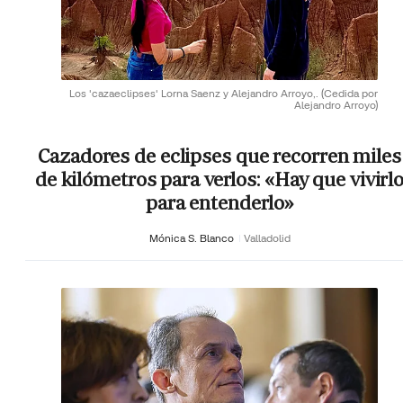
Los 'cazaeclipses' Lorna Saenz y Alejandro Arroyo,.
(Cedida por
Alejandro Arroyo)
Cazadores de eclipses que recorren miles
de kilómetros para verlos: «Hay que vivirl
para entenderlo»
Mónica S. Blanco
Valladolid