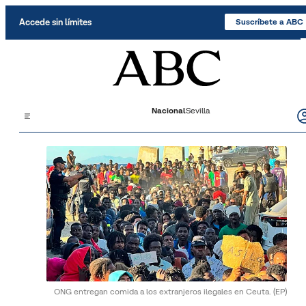
Saltar al contenido
Accede sin límites
Suscríbete a ABC
Nacional
Sevilla
ONG entregan comida a los extranjeros ilegales en Ceuta.
(EP)