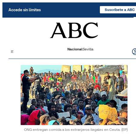
Saltar al contenido
Accede sin límites
Suscríbete a ABC
Nacional
Sevilla
ONG entregan comida a los extranjeros ilegales en Ceuta.
(EP)