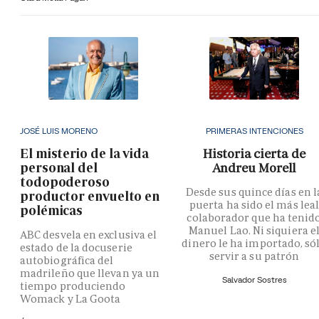
JOSÉ LUIS MORENO
PRIMERAS INTENCIONES
El misterio de la vida
Historia cierta de
personal del
Andreu Morell
todopoderoso
Desde sus quince días en l
productor envuelto en
puerta ha sido el más lea
polémicas
colaborador que ha tenid
Manuel Lao. Ni siquiera e
ABC desvela en exclusiva el
dinero le ha importado, só
estado de la docuserie
servir a su patrón
autobiográfica del
madrileño que llevan ya un
Salvador Sostres
tiempo produciendo
Womack y La Goota