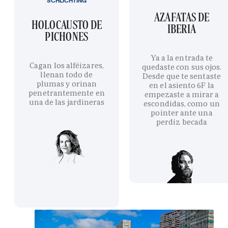
SCHLICHTING
AZAFATAS DE
HOLOCAUSTO DE
IBERIA
PICHONES
Ya a la entrada te
Cagan los alféizares,
quedaste con sus ojos.
llenan todo de
Desde que te sentaste
plumas y orinan
en el asiento 6F la
penetrantemente en
empezaste a mirar a
una de las jardineras
escondidas, como un
pointer ante una
perdiz becada