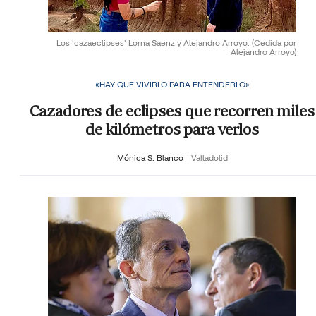
Los 'cazaeclipses' Lorna Saenz y Alejandro Arroyo.
(Cedida por
Alejandro Arroyo)
«HAY QUE VIVIRLO PARA ENTENDERLO»
Cazadores de eclipses que recorren miles
de kilómetros para verlos
Mónica S. Blanco
Valladolid