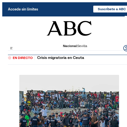
Saltar al contenido
Accede sin límites
Suscríbete a ABC
Nacional
Sevilla
Crisis migratoria en Ceuta
EN DIRECTO