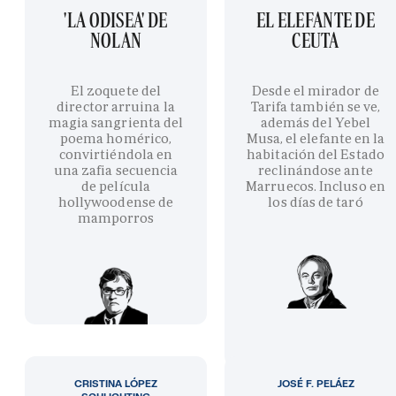
'LA ODISEA' DE
EL ELEFANTE DE
NOLAN
CEUTA
El zoquete del
Desde el mirador de
director arruina la
Tarifa también se ve,
magia sangrienta del
además del Yebel
poema homérico,
Musa, el elefante en la
convirtiéndola en
habitación del Estado
una zafia secuencia
reclinándose ante
de película
Marruecos. Incluso en
hollywoodense de
los días de taró
mamporros
CRISTINA LÓPEZ
JOSÉ F. PELÁEZ