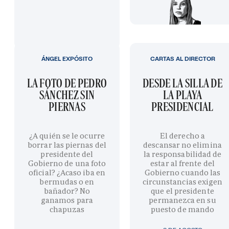
ÁNGEL EXPÓSITO
CARTAS AL DIRECTOR
LA FOTO DE PEDRO
DESDE LA SILLA DE
SÁNCHEZ SIN
LA PLAYA
PIERNAS
PRESIDENCIAL
¿A quién se le ocurre
El derecho a
borrar las piernas del
descansar no elimina
presidente del
la responsabilidad de
Gobierno de una foto
estar al frente del
oficial? ¿Acaso iba en
Gobierno cuando las
bermudas o en
circunstancias exigen
bañador? No
que el presidente
ganamos para
permanezca en su
chapuzas
puesto de mando