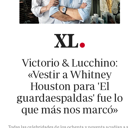
Victorio & Lucchino:
«Vestir a Whitney
Houston para 'El
guardaespaldas' fue lo
que más nos marcó»
Todas las celebridades de los ochenta y noventa acudían a 