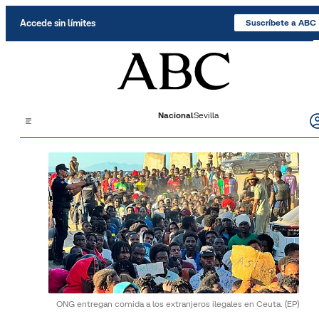
Saltar al contenido
Accede sin límites
Suscríbete a ABC
Nacional
Sevilla
ONG entregan comida a los extranjeros ilegales en Ceuta.
(EP)