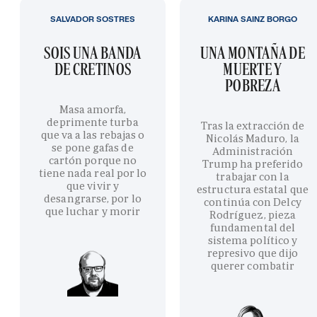
SALVADOR SOSTRES
KARINA SAINZ BORGO
SOIS UNA BANDA
UNA MONTAÑA DE
DE CRETINOS
MUERTE Y
POBREZA
Masa amorfa,
deprimente turba
Tras la extracción de
que va a las rebajas o
Nicolás Maduro, la
se pone gafas de
Administración
cartón porque no
Trump ha preferido
tiene nada real por lo
trabajar con la
que vivir y
estructura estatal que
desangrarse, por lo
continúa con Delcy
que luchar y morir
Rodríguez, pieza
fundamental del
sistema político y
represivo que dijo
querer combatir