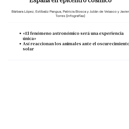
España en epicentro cósmico
Bárbara López,
Estíbaliz Pangua,
Patricia Biosca y
Julián de Velasco y Javier
Torres (infografías)
«El fenómeno astronómico será una experiencia
única»
Así reaccionan los animales ante el oscurecimient
solar