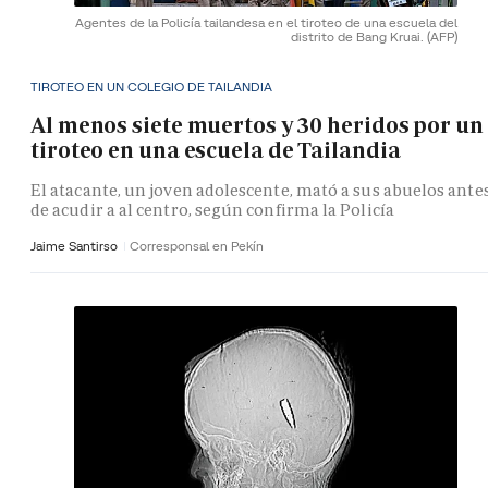
Agentes de la Policía tailandesa en el tiroteo de una escuela del
distrito de Bang Kruai.
(AFP)
TIROTEO EN UN COLEGIO DE TAILANDIA
Al menos siete muertos y 30 heridos por un
tiroteo en una escuela de Tailandia
El atacante, un joven adolescente, mató a sus abuelos ante
de acudir a al centro, según confirma la Policía
Jaime Santirso
Corresponsal en Pekín