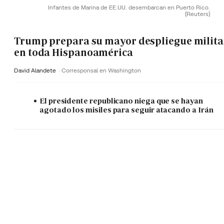
Infantes de Marina de EE.UU. desembarcan en Puerto Rico.
(Reuters)
Trump prepara su mayor despliegue milita
en toda Hispanoamérica
David Alandete
Corresponsal en Washington
El presidente republicano niega que se hayan
agotado los misiles para seguir atacando a Irán