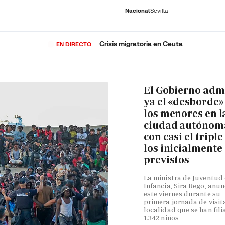
Nacional
Sevilla
Crisis migratoria en Ceuta
EN DIRECTO
RNACIONAL
ECONOMÍA
DEPORTES
SOCIEDAD
CULTURA
GENTE
PLAY
HISTORIA
ÚLTI
El Gobierno adm
ya el «desborde»
los menores en l
ciudad autónom
con casi el triple
los inicialmente
previstos
La ministra de Juventud 
Infancia, Sira Rego, anun
este viernes durante su
primera jornada de visita
localidad que se han fili
1.342 niños