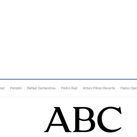
lez
Pensión
Rafael Santandreu
Pedro Ruiz
Arturo Pérez-Reverte
Pablo Oje