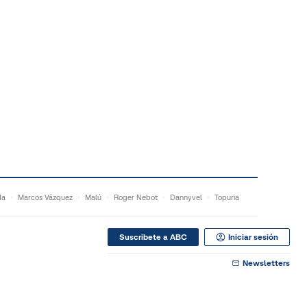
da
Marcos Vázquez
Malú
Roger Nebot
Dannyvel
Topuria
Suscribete a ABC
Iniciar sesión
Newsletters