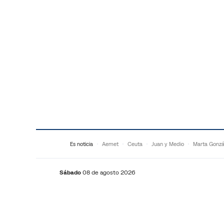
Saltar al contenido
Es noticia
Aemet
Ceuta
Juan y Medio
Marta Gonzá
Sábado
08 de agosto 2026