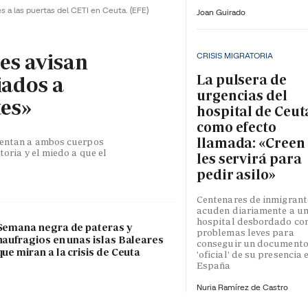
es a las puertas del CETI en Ceuta.
(EFE)
Joan Guirado
les avisan
CRISIS MIGRATORIA
La pulsera de
iados a
urgencias del
tes»
hospital de Ceut
como efecto
llamada: «Creen
esentan a ambos cuerpos
toria y el miedo a que el
les servirá para
pedir asilo»
Centenares de inmigrant
acuden diariamente a u
hospital desbordado co
Semana negra de pateras y
problemas leves para
naufragios en unas islas Baleares
conseguir un document
que miran a la crisis de Ceuta
'oficial' de su presencia 
España
Nuria Ramírez de Castro