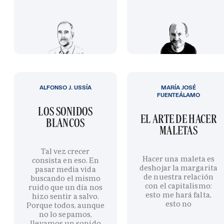
ALFONSO J. USSÍA
MARÍA JOSÉ
FUENTEÁLAMO
LOS SONIDOS
EL ARTE DE HACER
BLANCOS
MALETAS
Tal vez crecer
Hacer una maleta es
consista en eso. En
deshojar la margarita
pasar media vida
de nuestra relación
buscando el mismo
con el capitalismo:
ruido que un día nos
esto me hará falta,
hizo sentir a salvo.
esto no
Porque todos, aunque
no lo sepamos,
llevamos un sonido