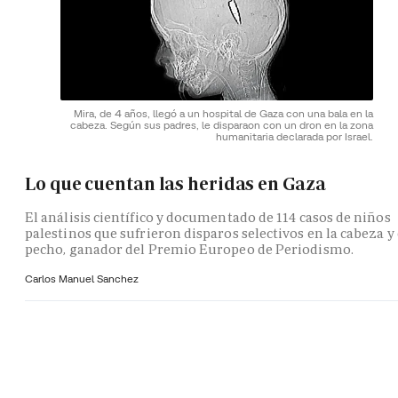
Mira, de 4 años, llegó a un hospital de Gaza con una bala en la
cabeza. Según sus padres, le disparaon con un dron en la zona
humanitaria declarada por Israel.
Lo que cuentan las heridas en Gaza
El análisis científico y documentado de 114 casos de niños
palestinos que sufrieron disparos selectivos en la cabeza y 
pecho, ganador del Premio Europeo de Periodismo.
Carlos Manuel Sanchez