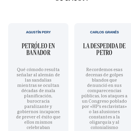
AGUSTÍN PERY
CARLOS GRANÉS
PETRÓLEO EN
LA DESPEDIDA DE
BAÑADOR
PETRO
Qué cómodo resulta
Recordemos esas
señalar al alemán de
decenas de golpes
las sandalias
blandos que
mientras se ocultan
denunció en sus
décadas de mala
comparecencias
planificación,
públicas, los ataques a
burocracia
un Congreso poblado
paralizante y
por «HP’s esclavistas»
gobiernos incapaces
o las alusiones
de prever el éxito que
constantes a la
ellos mismos
oligarquía y al
celebraban
colonialismo