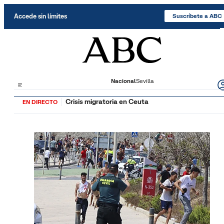
Saltar al contenido
Accede sin límites
Suscríbete a ABC
Nacional
Sevilla
Crisis migratoria en Ceuta
EN DIRECTO