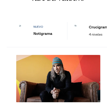
Crucigra
NUEVO
Notigrama
4 niveles