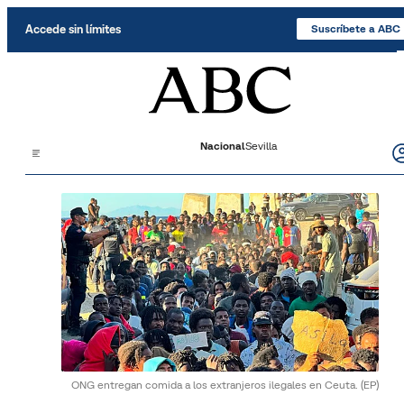
Saltar al contenido
Accede sin límites
Suscríbete a ABC
Nacional
Sevilla
ONG entregan comida a los extranjeros ilegales en Ceuta.
(EP)