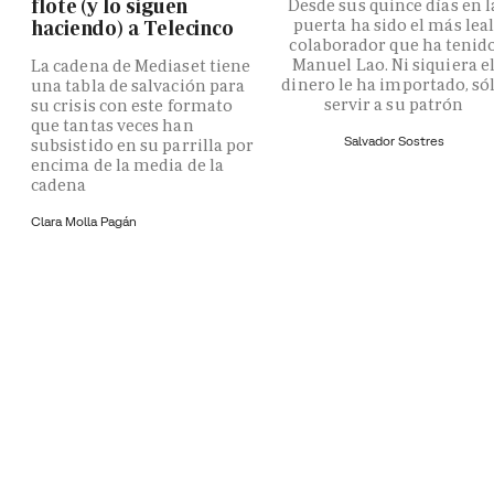
flote (y lo siguen
Desde sus quince días en l
puerta ha sido el más lea
haciendo) a Telecinco
colaborador que ha tenid
Manuel Lao. Ni siquiera e
La cadena de Mediaset tiene
dinero le ha importado, só
una tabla de salvación para
servir a su patrón
su crisis con este formato
que tantas veces han
Salvador Sostres
subsistido en su parrilla por
encima de la media de la
cadena
Clara Molla Pagán