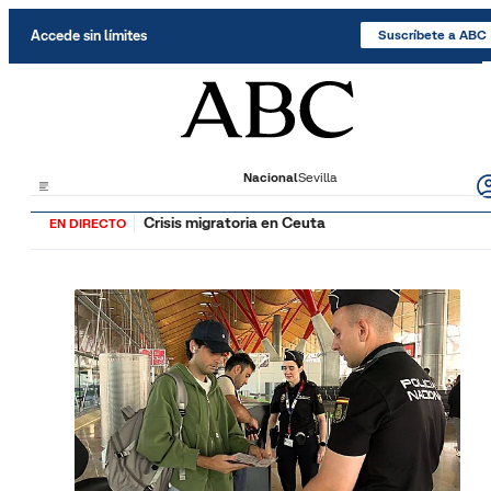
Saltar al contenido
Accede sin límites
Suscríbete a ABC
Nacional
Sevilla
Crisis migratoria en Ceuta
EN DIRECTO