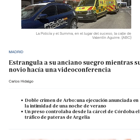
La Policía y el Summa, en el lugar del suceso, la calle de
Valentín Aguirre.
(ABC)
MADRID
Estrangula a su anciano suegro mientras s
novio hacía una videoconferencia
Carlos Hidalgo
Doble crimen de Arbo: una ejecución anunciada en
la intimidad de una noche de verano
Un preso controlaba desde la cárcel de Córdoba el
tráfico de pateras de Argelia