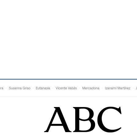
era
Susanna Griso
Eutanasia
Vicente Vallés
Mercadona
Izanami Martínez
Matteo Grandi