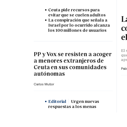
Ceuta pide recursos para
evitar que se cuelen adultos
L
La conspiración que señala a
Israel por lo ocurrido alcanza
c
los 100 millones de usuarios
e
El 
PP y Vox se resisten a acoger
que
apu
a menores extranjeros de
Ceuta en sus comunidades
Pab
autónomas
Carlos Mullor
Editorial
Urgen nuevas
respuestas a los menas