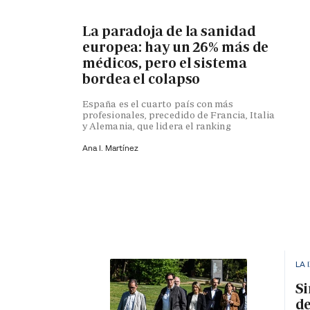
La paradoja de la sanidad
europea: hay un 26% más de
médicos, pero el sistema
bordea el colapso
España es el cuarto país con más
profesionales, precedido de Francia, Italia
y Alemania, que lidera el ranking
Ana I. Martínez
LA 
Si
de