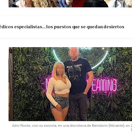
dicos especialistas... los puestos que se quedan desiertos
John Rocks, con su exnovia, en una discoteca de Benidorm (Alicante), en 