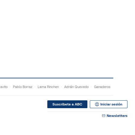
Javito
Pablo Borraz
Lama Rinchen
Adrián Quevedo
Ganaderos
Suscribete a ABC
Iniciar sesión
Newsletters