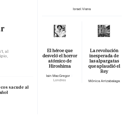
Israel Viana
ar
El héroe que
La revolución
I, al
desveló el horror
inesperada de
ipio,
atómico de
las alpargatas
Hiroshima
que aplaudió el
Rey
Iain MacGregor
Londres
Mónica Arrizabalaga
ecos sacude al
añol