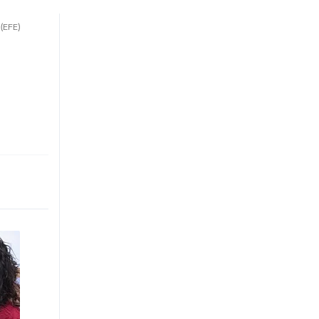
.
(EFE)