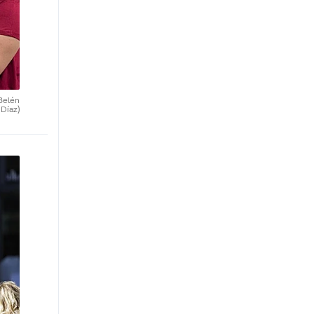
Belén
Díaz)