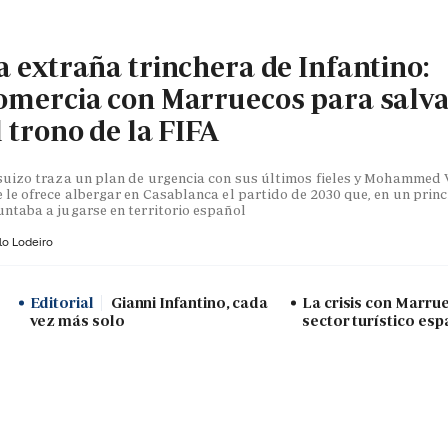
a extraña trinchera de Infantino:
omercia con Marruecos para salv
l trono de la FIFA
suizo traza un plan de urgencia con sus últimos fieles y Mohammed V
 le ofrece albergar en Casablanca el partido de 2030 que, en un princ
ntaba a jugarse en territorio español
lo Lodeiro
Editorial
Gianni Infantino, cada
La crisis con Marru
vez más solo
sector turístico esp