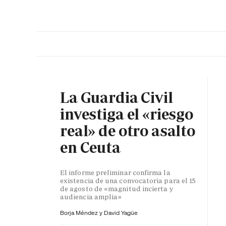
PORTADA
OPINIÓN
ESPAÑA
MADRID
INTE
La Guardia Civil
investiga el «riesgo
real» de otro asalto
en Ceuta
El informe preliminar confirma la
existencia de una convocatoria para el 15
de agosto de «magnitud incierta y
audiencia amplia»
Borja Méndez y
David Yagüe