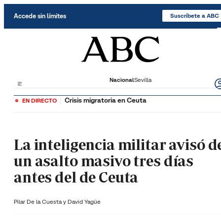
Saltar al contenido
Accede sin límites
Suscríbete a ABC
Nacional
Sevilla
Crisis migratoria en Ceuta
EN DIRECTO
La inteligencia militar avisó d
un asalto masivo tres días
antes del de Ceuta
Pilar De la Cuesta y
David Yagüe