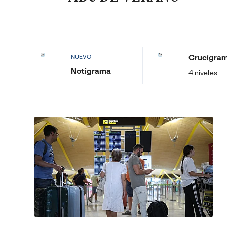
Crucigra
NUEVO
Notigrama
4 niveles