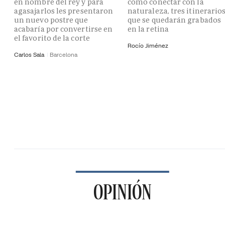
en nombre del rey y para
como conectar con la
agasajarlos les presentaron
naturaleza, tres itinerario
un nuevo postre que
que se quedarán grabados
acabaría por convertirse en
en la retina
el favorito de la corte
Rocío Jiménez
Carlos Sala
Barcelona
OPINIÓN