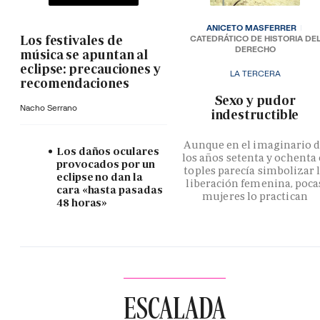
ANICETO MASFERRER
Los festivales de
CATEDRÁTICO DE HISTORIA DE
DERECHO
música se apuntan al
eclipse: precauciones y
LA TERCERA
recomendaciones
­Sexo y pudor
Nacho Serrano
indestructible
Aunque en el imaginario 
Los daños oculares
los años setenta y ochenta 
provocados por un
toples parecía simbolizar 
eclipse no dan la
liberación femenina, poca
cara «hasta pasadas
mujeres lo practican
48 horas»
ESCALADA