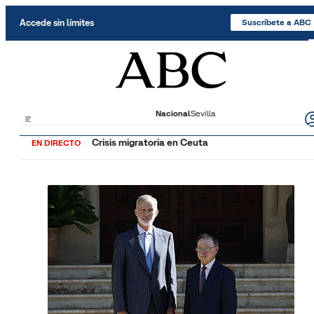
Saltar al contenido
Accede sin límites
Suscríbete a ABC
Nacional
Sevilla
Crisis migratoria en Ceuta
EN DIRECTO