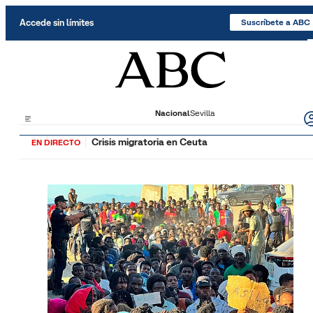
Saltar al contenido
Accede sin límites
Suscríbete a ABC
Nacional
Sevilla
Crisis migratoria en Ceuta
EN DIRECTO