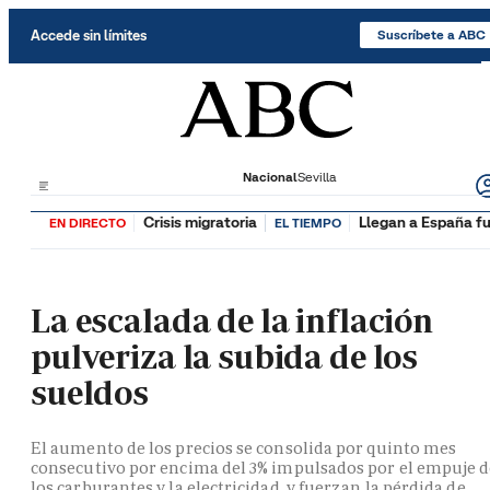
Saltar al contenido
Accede sin límites
Suscríbete a ABC
Nacional
Sevilla
Crisis migratoria
Llegan a España fu
EN DIRECTO
EL TIEMPO
La escalada de la inflación
pulveriza la subida de los
sueldos
El aumento de los precios se consolida por quinto mes
consecutivo por encima del 3% impulsados por el empuje 
los carburantes y la electricidad, y fuerzan la pérdida de