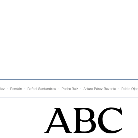
lez
Pensión
Rafael Santandreu
Pedro Ruiz
Arturo Pérez-Reverte
Pablo Oje