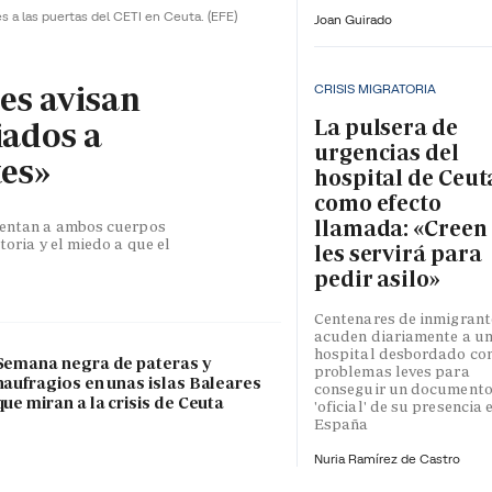
es a las puertas del CETI en Ceuta.
(EFE)
Joan Guirado
les avisan
CRISIS MIGRATORIA
La pulsera de
iados a
urgencias del
tes»
hospital de Ceut
como efecto
llamada: «Creen
esentan a ambos cuerpos
toria y el miedo a que el
les servirá para
pedir asilo»
Centenares de inmigrant
acuden diariamente a u
hospital desbordado co
Semana negra de pateras y
problemas leves para
naufragios en unas islas Baleares
conseguir un document
que miran a la crisis de Ceuta
'oficial' de su presencia 
España
Nuria Ramírez de Castro