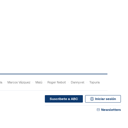
da
Marcos Vázquez
Malú
Roger Nebot
Dannyvel
Topuria
Suscribete a ABC
Iniciar sesión
Newsletters