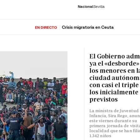
Nacional
Sevilla
Crisis migratoria en Ceuta
EN DIRECTO
RNACIONAL
ECONOMÍA
DEPORTES
SOCIEDAD
CULTURA
GENTE
PLAY
HISTORIA
ÚLTI
El Gobierno adm
ya el «desborde»
los menores en l
ciudad autónom
con casi el triple
los inicialmente
previstos
La ministra de Juventud 
Infancia, Sira Rego, anun
este viernes durante su
primera jornada de visita
localidad que se han fili
1.342 niños