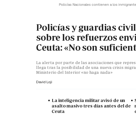
Policías Nacionales contienen a los inmigrant
Policías y guardias civi
sobre los refuerzos env
Ceuta: «No son suficien
La alerta por parte de las asociaciones que repr
llega tras la posibilidad de una nueva crisis migra
Ministerio del Interior «no haga nada»
David Loji
La inteligencia militar avisó de un
asalto masivo tres días antes del de
Ceuta