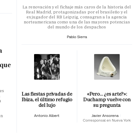
La renovación y el fichaje más caros de la historia del
Real Madrid, protagonizadas por el brasileño y el
exjugador del RB Leipzig, consagran a la agencia
norteamericana como una de las mayores potencias
del mundo de los despachos
Pablo Sierra
a
 que
es
Las fiestas privadas de
«Pero… ¿es arte?»:
n
Ibiza, el último refugio
Duchamp vuelve con
n
del lujo
su pregunta
o
en
Antonio Albert
Javier Ansorena
Corresponsal en Nueva York