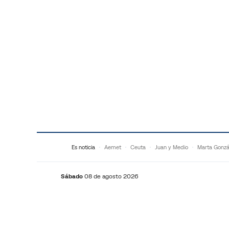
Saltar al contenido
Es noticia
Aemet
Ceuta
Juan y Medio
Marta Gonzá
Sábado
08 de agosto 2026