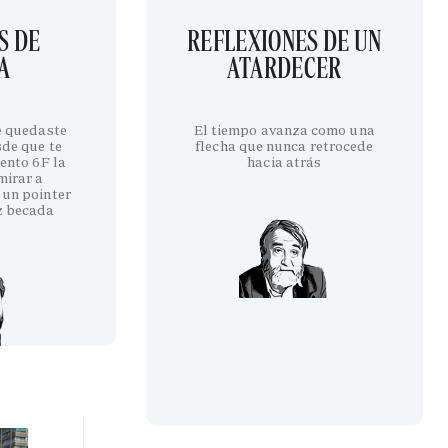
S DE
REFLEXIONES DE UN
A
ATARDECER
te quedaste
El tiempo avanza como una
sde que te
flecha que nunca retrocede
iento 6F la
hacia atrás
mirar a
 un pointer
z becada