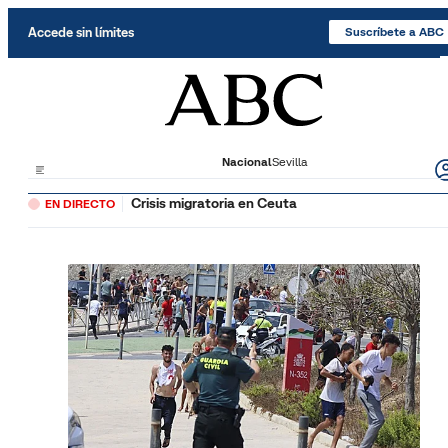
Saltar al contenido
Accede sin límites
Suscríbete a ABC
Nacional
Sevilla
Crisis migratoria en Ceuta
EN DIRECTO