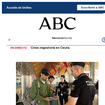
Saltar al contenido
Accede sin límites
Suscríbete a ABC
Nacional
Sevilla
Crisis migratoria en Ceuta
EN DIRECTO