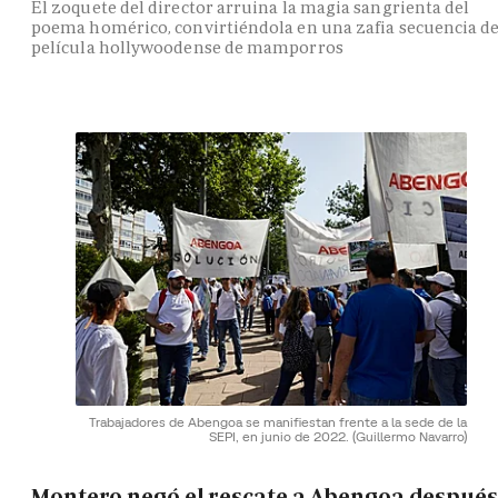
El zoquete del director arruina la magia sangrienta del
poema homérico, convirtiéndola en una zafia secuencia d
película hollywoodense de mamporros
Trabajadores de Abengoa se manifiestan frente a la sede de la
SEPI, en junio de 2022.
(Guillermo Navarro)
Montero negó el rescate a Abengoa después