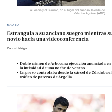
La Policía y el Summa, en el lugar del suceso, la calle de
Valentín Aguirre.
(ABC)
MADRID
Estrangula a su anciano suegro mientras s
novio hacía una videoconferencia
Carlos Hidalgo
Doble crimen de Arbo: una ejecución anunciada en
la intimidad de una noche de verano
Un preso controlaba desde la cárcel de Córdoba el
tráfico de pateras de Argelia