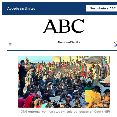
Saltar al contenido
Accede sin límites
Suscríbete a ABC
Nacional
Sevilla
ONG entregan comida a los extranjeros ilegales en Ceuta.
(EP)