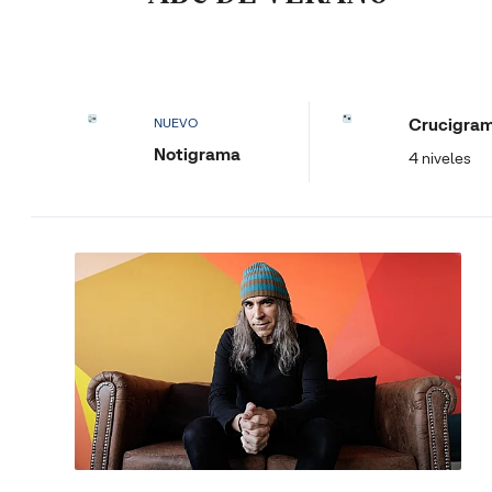
Crucigra
NUEVO
Notigrama
4 niveles