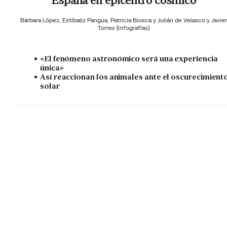
España en epicentro cósmico
Bárbara López,
Estíbaliz Pangua,
Patricia Biosca y
Julián de Velasco y Javier
Torres (infografías)
«El fenómeno astronómico será una experiencia
única»
Así reaccionan los animales ante el oscurecimient
solar