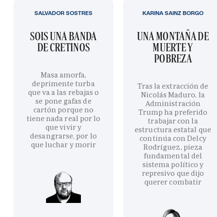
SALVADOR SOSTRES
KARINA SAINZ BORGO
SOIS UNA BANDA
UNA MONTAÑA DE
DE CRETINOS
MUERTE Y
POBREZA
Masa amorfa,
deprimente turba
Tras la extracción de
que va a las rebajas o
Nicolás Maduro, la
se pone gafas de
Administración
cartón porque no
Trump ha preferido
tiene nada real por lo
trabajar con la
que vivir y
estructura estatal que
desangrarse, por lo
continúa con Delcy
que luchar y morir
Rodríguez, pieza
fundamental del
sistema político y
represivo que dijo
querer combatir