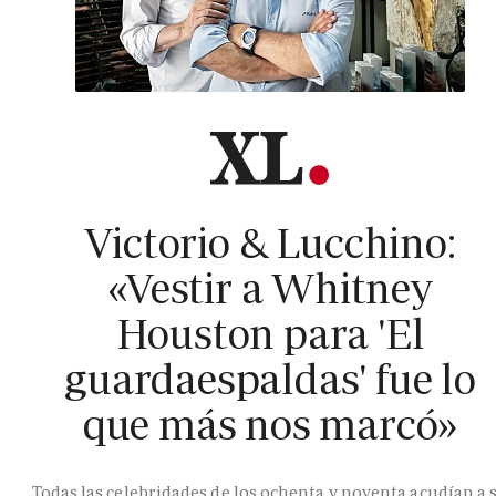
Victorio & Lucchino:
«Vestir a Whitney
Houston para 'El
guardaespaldas' fue lo
que más nos marcó»
Todas las celebridades de los ochenta y noventa acudían a 