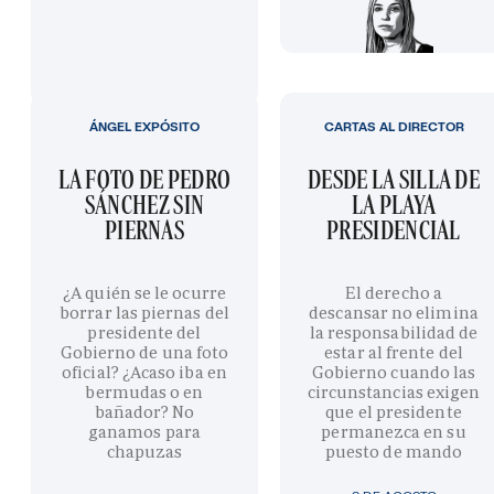
ÁNGEL EXPÓSITO
CARTAS AL DIRECTOR
LA FOTO DE PEDRO
DESDE LA SILLA DE
SÁNCHEZ SIN
LA PLAYA
PIERNAS
PRESIDENCIAL
¿A quién se le ocurre
El derecho a
borrar las piernas del
descansar no elimina
presidente del
la responsabilidad de
Gobierno de una foto
estar al frente del
oficial? ¿Acaso iba en
Gobierno cuando las
bermudas o en
circunstancias exigen
bañador? No
que el presidente
ganamos para
permanezca en su
chapuzas
puesto de mando