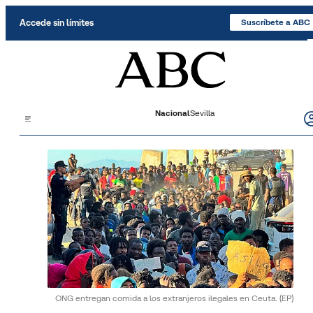
Saltar al contenido
Accede sin límites
Suscríbete a ABC
Nacional
Sevilla
ONG entregan comida a los extranjeros ilegales en Ceuta.
(EP)