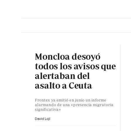
PORTADA
OPINIÓN
ESPAÑA
MADRID
INTE
Moncloa desoyó
todos los avisos que
alertaban del
asalto a Ceuta
Frontex ya emitió en junio un informe
alarmando de una «presencia migratoria
significativa»
David Loji