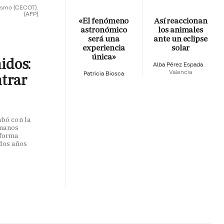
rismo (CECOT).
(AFP)
«El fenómeno
Así reaccionan
astronómico
los animales
será una
ante un eclipse
experiencia
solar
única»
nidos:
Alba Pérez Espada
Valencia
Patricia Biosca
ntrar
abó con la
umanos
 forma
dos años