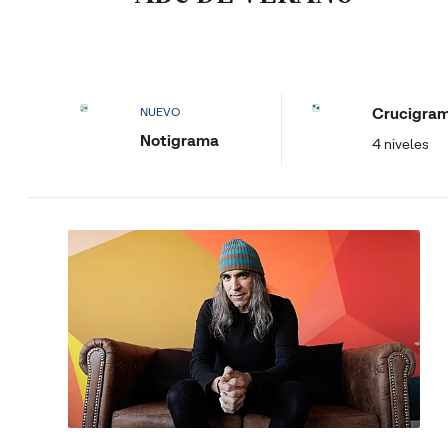
Crucigra
NUEVO
Notigrama
4 niveles