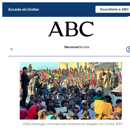
Saltar al contenido
Accede sin límites
Suscríbete a ABC
Nacional
Sevilla
ONG entregan comida a los extranjeros ilegales en Ceuta.
(EP)