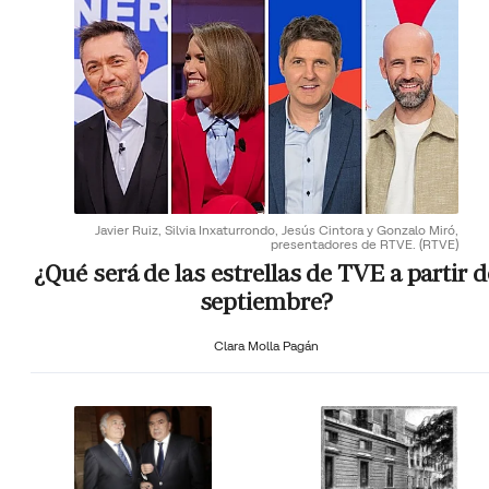
Javier Ruiz, Silvia Inxaturrondo, Jesús Cintora y Gonzalo Miró,
presentadores de RTVE.
(RTVE)
¿Qué será de las estrellas de TVE a partir d
septiembre?
Clara Molla Pagán