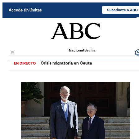
Saltar al contenido
Accede sin límites
Suscríbete a ABC
Nacional
Sevilla
Crisis migratoria en Ceuta
EN DIRECTO