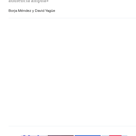
audiencia amplia»
Borja Méndez y
David Yagüe