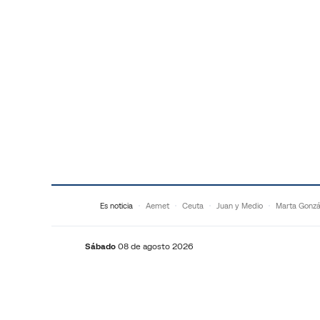
Saltar al contenido
Es noticia
Aemet
Ceuta
Juan y Medio
Marta Gonzá
Sábado
08 de agosto 2026