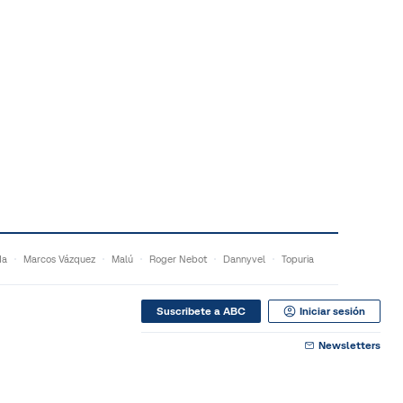
da
Marcos Vázquez
Malú
Roger Nebot
Dannyvel
Topuria
Suscribete a ABC
Iniciar sesión
Newsletters