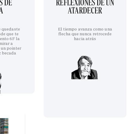
S DE
REFLEXIONES DE UN
A
ATARDECER
te quedaste
El tiempo avanza como una
sde que te
flecha que nunca retrocede
iento 6F la
hacia atrás
mirar a
 un pointer
z becada