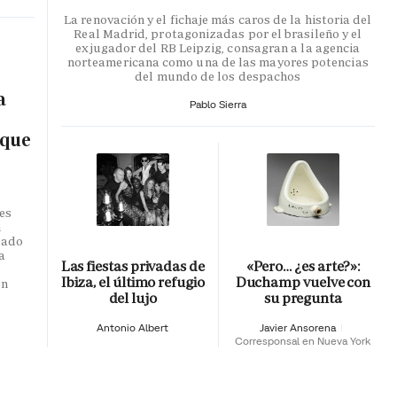
La renovación y el fichaje más caros de la historia del
Real Madrid, protagonizadas por el brasileño y el
exjugador del RB Leipzig, consagran a la agencia
norteamericana como una de las mayores potencias
del mundo de los despachos
a
Pablo Sierra
 que
es
n
dado
a
Las fiestas privadas de
«Pero… ¿es arte?»:
o
Ibiza, el último refugio
Duchamp vuelve con
en
del lujo
su pregunta
Antonio Albert
Javier Ansorena
Corresponsal en Nueva York