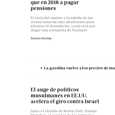
que en 2018 a pagar
pensiones
El tirón del empleo y la subida de las
cotizaciones ha sido insuficiente para
afrontar el desembolso, y aún está por
llegar una avalancha de 'boomers'
Susana Alcelay
La gasolina vuelve a los precios de mar
El auge de políticos
musulmanes en EE.UU.
acelera el giro contra Israel
Junto al alcalde de Nueva York, Zohran
Mamdani, el ganador de las primarias