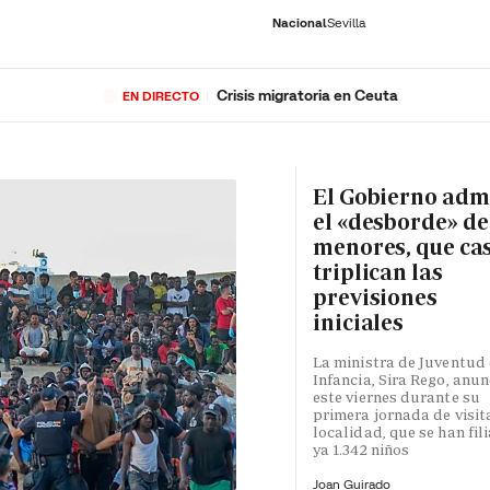
Nacional
Sevilla
Crisis migratoria en Ceuta
EN DIRECTO
RNACIONAL
ECONOMÍA
DEPORTES
SOCIEDAD
CULTURA
GENTE
PLAY
HISTORIA
ÚLTI
El Gobierno adm
el «desborde» de
menores, que ca
triplican las
previsiones
iniciales
La ministra de Juventud 
Infancia, Sira Rego, anun
este viernes durante su
primera jornada de visita
localidad, que se han fil
ya 1.342 niños
Joan Guirado