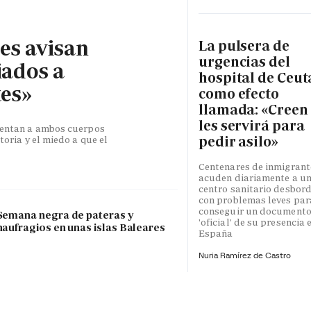
les avisan
La pulsera de
urgencias del
iados a
hospital de Ceut
tes»
como efecto
llamada: «Creen
les servirá para
esentan a ambos cuerpos
pedir asilo»
toria y el miedo a que el
Centenares de inmigrant
acuden diariamente a u
centro sanitario desbor
con problemas leves par
conseguir un document
Semana negra de pateras y
'oficial' de su presencia 
naufragios en unas islas Baleares
España
Nuria Ramírez de Castro