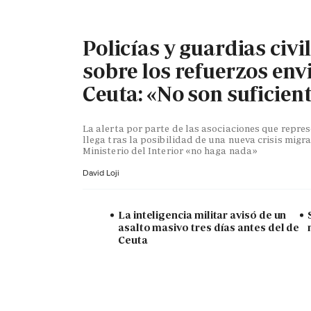
Policías y guardias civi
sobre los refuerzos env
Ceuta: «No son suficien
La alerta por parte de las asociaciones que repr
llega tras la posibilidad de una nueva crisis migra
Ministerio del Interior «no haga nada»
David Loji
La inteligencia militar avisó de un
asalto masivo tres días antes del de
Ceuta