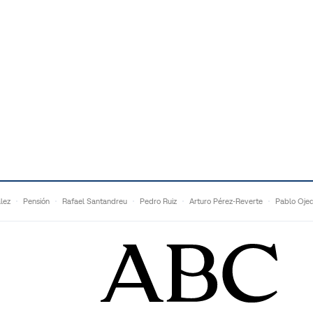
lez
Pensión
Rafael Santandreu
Pedro Ruiz
Arturo Pérez-Reverte
Pablo Oje