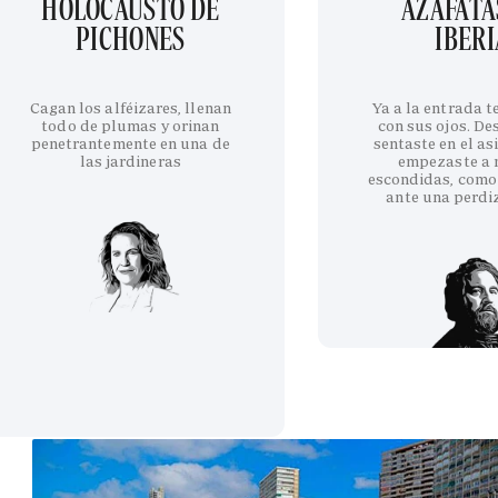
HOLOCAUSTO DE
AZAFATA
PICHONES
IBERI
Cagan los alféizares, llenan
Ya a la entrada 
todo de plumas y orinan
con sus ojos. De
penetrantemente en una de
sentaste en el as
las jardineras
empezaste a 
escondidas, como
ante una perdi