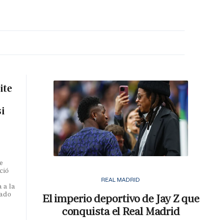
MA HORA
ite
si
e
ció
REAL MADRID
 a la
iado
El imperio deportivo de Jay Z que
conquista el Real Madrid